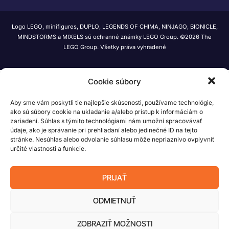
Logo LEGO, minifigures, DUPLO, LEGENDS OF CHIMA, NINJAGO, BIONICLE,
MINDSTORMS a MIXELS sú ochranné známky LEGO Group. ©2026 The
LEGO Group. Všetky práva vyhradené
Cookie súbory
Aby sme vám poskytli tie najlepšie skúsenosti, používame technológie,
ako sú súbory cookie na ukladanie a/alebo prístup k informáciám o
zariadení. Súhlas s týmito technológiami nám umožní spracovávať
údaje, ako je správanie pri prehliadaní alebo jedinečné ID na tejto
stránke. Nesúhlas alebo odvolanie súhlasu môže nepriaznivo ovplyvniť
určité vlastnosti a funkcie.
PRIJAŤ
ODMIETNUŤ
ZOBRAZIŤ MOŽNOSTI