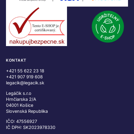
KONTAKT
+421 55 622 23 18
+421 907 919 608
legacik@legacik.sk
Legáčik s.r.o
Hrnčiarska 2/A
04001 Košice
Slovenská Republika
IČO: 47556927
IČ DPH: SK2023978330