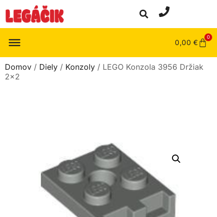
0
0,00
€
Domov
/
Diely
/
Konzoly
/ LEGO Konzola 3956 Držiak
2×2