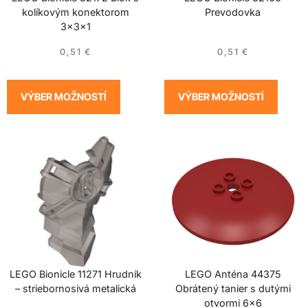
kolíkovým konektorom
Prevodovka
3x3x1
0,51
€
0,51
€
VÝBER MOŽNOSTÍ
VÝBER MOŽNOSTÍ
LEGO Bionicle 11271 Hrudník
LEGO Anténa 44375
– striebornosivá metalická
Obrátený tanier s dutými
otvormi 6×6