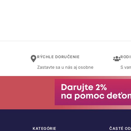
RÝCHLE DORUČENIE
ROD
Zastavte sa u nás aj osobne
S vam
KATEGÓRIE
ČASTÉ O