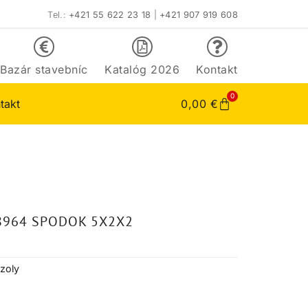
Tel.:
+421 55 622 23 18
|
+421 907 919 608
Bazár stavebníc
Katalóg 2026
Kontakt
0
takt
0,00
€
8964 SPODOK 5X2X2
zoly