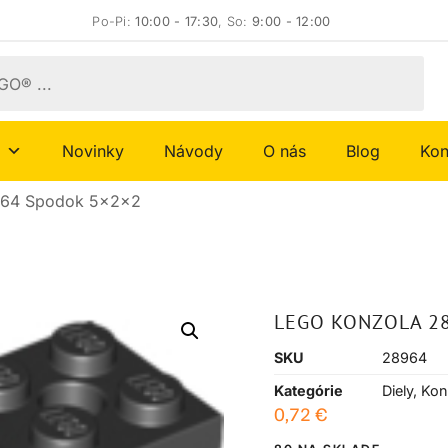
Po-Pi:
10:00 - 17:30
, So:
9:00 - 12:00
Novinky
Návody
O nás
Blog
Kon
964 Spodok 5x2x2
LEGO KONZOLA 2
SKU
28964
Kategórie
Diely
,
Kon
0,72
€