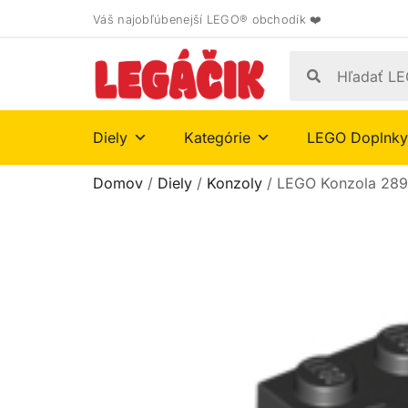
Váš najobľúbenejší LEGO® obchodík ❤️
Diely
Kategórie
LEGO Doplnky
Domov
/
Diely
/
Konzoly
/ LEGO Konzola 28