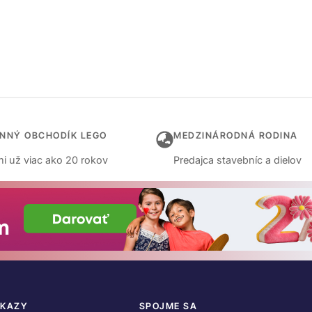
INNÝ OBCHODÍK LEGO
MEDZINÁRODNÁ RODINA
i už viac ako 20 rokov
Predajca stavebníc a dielov
DKAZY
SPOJME SA