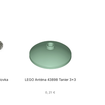
dovka
LEGO Anténa 43898 Tanier 3×3
0,21
€