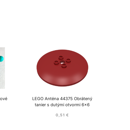
cové
LEGO Anténa 44375 Obrátený
tanier s dutými otvormi 6×6
0,51
€