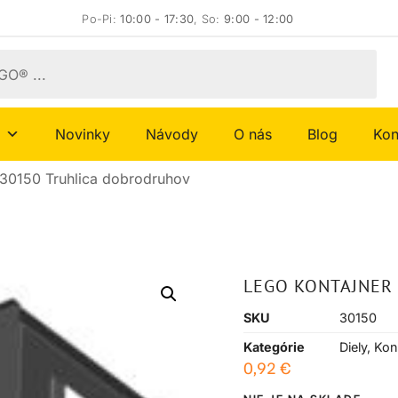
Po-Pi:
10:00 - 17:30
, So:
9:00 - 12:00
Novinky
Návody
O nás
Blog
Kon
30150 Truhlica dobrodruhov
LEGO KONTAJNER
SKU
30150
Kategórie
Diely
,
Kon
0,92
€