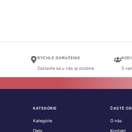
RÝCHLE DORUČENIE
ROD
Zastavte sa u nás aj osobne
S vam
KATEGÓRIE
ČASTÉ O
Kategórie
O nás
Diely
Kontakt