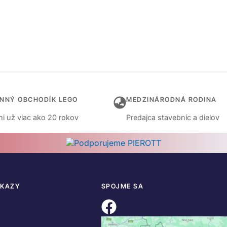
INNÝ OBCHODÍK LEGO
MEDZINÁRODNÁ RODINA
i už viac ako 20 rokov
Predajca stavebníc a dielov
DKAZY
SPOJME SA