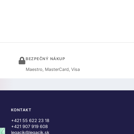
BEZPEČNÝ NÁKUP
Maestro, MasterCard, Visa
KONTAKT
+421 55 622 23 18
+421 907 919 608
legacik@legacik.sk