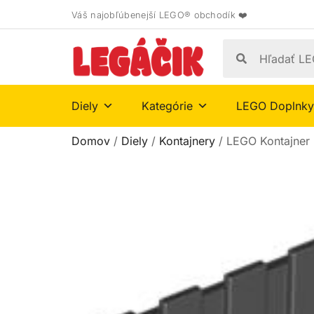
Váš najobľúbenejší LEGO® obchodík ❤️
Diely
Kategórie
LEGO Doplnky
Domov
/
Diely
/
Kontajnery
/ LEGO Kontajner 