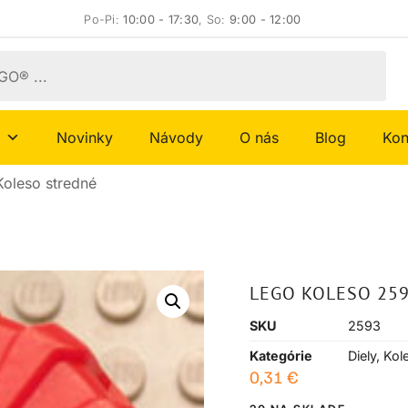
Po-Pi:
10:00 - 17:30
, So:
9:00 - 12:00
Novinky
Návody
O nás
Blog
Kon
oleso stredné
LEGO KOLESO 25
SKU
2593
Kategórie
Diely
,
Kol
0,31
€