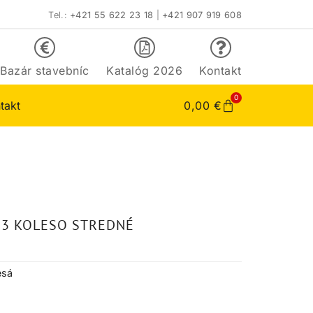
Tel.:
+421 55 622 23 18
|
+421 907 919 608
Bazár stavebníc
Katalóg 2026
Kontakt
0
takt
0,00
€
93 KOLESO STREDNÉ
esá