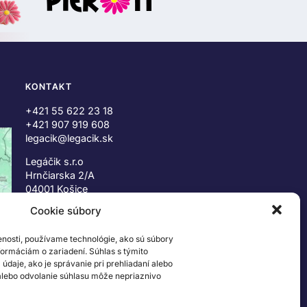
KONTAKT
+421 55 622 23 18
+421 907 919 608
legacik@legacik.sk
Legáčik s.r.o
Hrnčiarska 2/A
04001 Košice
Slovenská Republika
Cookie súbory
IČO: 47556927
enosti, používame technológie, ako sú súbory
IČ DPH: SK2023978330
nformáciám o zariadení. Súhlas s týmito
daje, ako je správanie pri prehliadaní alebo
 alebo odvolanie súhlasu môže nepriaznivo