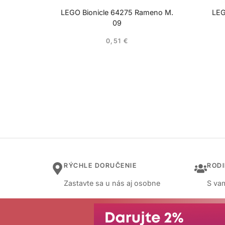
LEGO Bionicle 64275 Rameno M.
LEG
09
0,51
€
RÝCHLE DORUČENIE
ROD
Zastavte sa u nás aj osobne
S vam