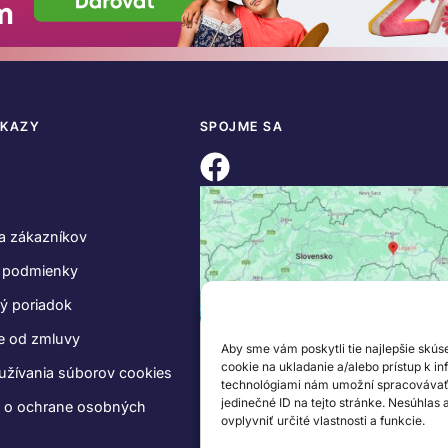
DKAZY
SPOJME SA
a zákazníkov
 podmienky
ý poriadok
e od zmluvy
Aby sme vám poskytli tie najlepšie skús
cookie na ukladanie a/alebo prístup k i
užívania súborov cookies
technológiami nám umožní spracovávať ú
jedinečné ID na tejto stránke. Nesúhlas
e o ochrane osobných
ovplyvniť určité vlastnosti a funkcie.