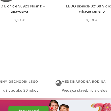
O Bionicle 50923 Nosník –
LEGO Bionicle 32168 Vidli
tmavosivá
vrhacie rameno
0,51
€
0,50
€
INNÝ OBCHODÍK LEGO
MEDZINÁRODNÁ RODINA
i už viac ako 20 rokov
Predajca stavebníc a dielov