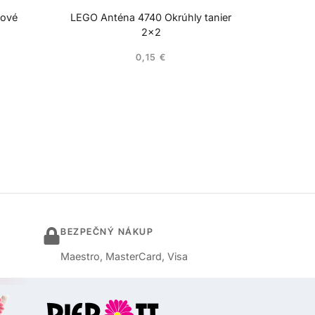
cové
LEGO Anténa 4740 Okrúhly tanier
2×2
0,15
€
BEZPEČNÝ NÁKUP
Maestro, MasterCard, Visa