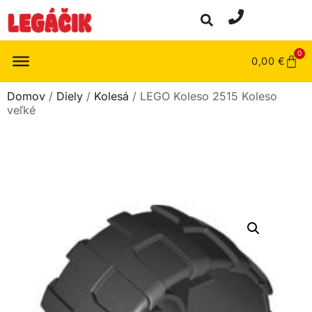
0
0,00
€
Domov
/
Diely
/
Kolesá
/ LEGO Koleso 2515 Koleso
veľké