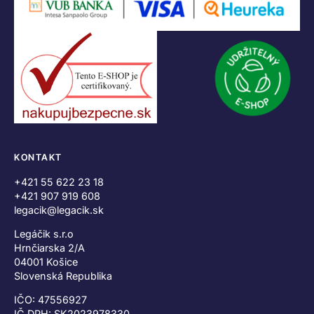
KONTAKT
+421 55 622 23 18
+421 907 919 608
legacik@legacik.sk
Legáčik s.r.o
Hrnčiarska 2/A
04001 Košice
Slovenská Republika
IČO: 47556927
IČ DPH: SK2023978330