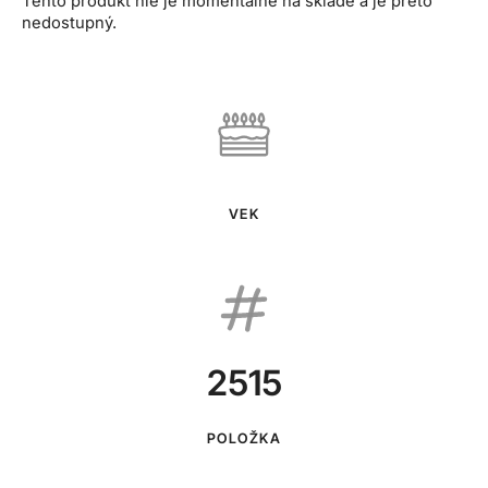
Tento produkt nie je momentálne na sklade a je preto
nedostupný.
VEK
2515
POLOŽKA