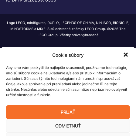
Logo LEGO, minifigures, DUPLO, LEGENDS OF CHIMA, NINJAGO, BIONICLE,
MINDSTORMS a MIXELS sú ochranné známky LEGO Group. ©2026 The
LEGO Group. Všetky práva vyhradené
Cookie súbory
Aby sme vám poskytli tie najlepšie skúsenosti, používame technológie,
ako sú súbory cookie na ukladanie a/alebo prístup k informáciám o
zariadení. Súhlas s týmito technológiami nám umožní spracovávať
údaje, ako je správanie pri prehliadaní alebo jedinečné ID na tejto
stránke. Nesúhlas alebo odvolanie súhlasu môže nepriaznivo ovplyvniť
určité vlastnosti a funkcie.
PRIJAŤ
ODMIETNUŤ