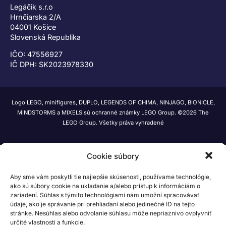
Legáčik s.r.o
Hrnčiarska 2/A
04001 Košice
Slovenská Republika
IČO: 47556927
IČ DPH: SK2023978330
Logo LEGO, minifigures, DUPLO, LEGENDS OF CHIMA, NINJAGO, BIONICLE,
MINDSTORMS a MIXELS sú ochranné známky LEGO Group. ©2026 The
LEGO Group. Všetky práva vyhradené
Cookie súbory
Aby sme vám poskytli tie najlepšie skúsenosti, používame technológie,
ako sú súbory cookie na ukladanie a/alebo prístup k informáciám o
zariadení. Súhlas s týmito technológiami nám umožní spracovávať
údaje, ako je správanie pri prehliadaní alebo jedinečné ID na tejto
stránke. Nesúhlas alebo odvolanie súhlasu môže nepriaznivo ovplyvniť
určité vlastnosti a funkcie.