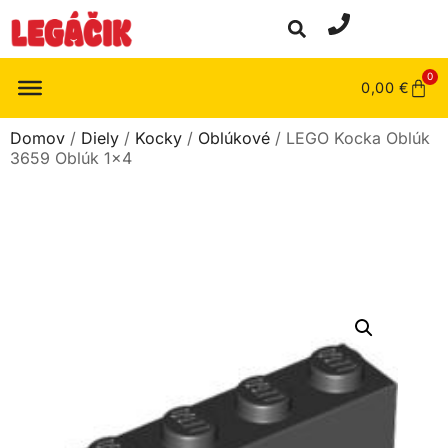
0
0,00
€
Domov
/
Diely
/
Kocky
/
Oblúkové
/ LEGO Kocka Oblúk
3659 Oblúk 1×4