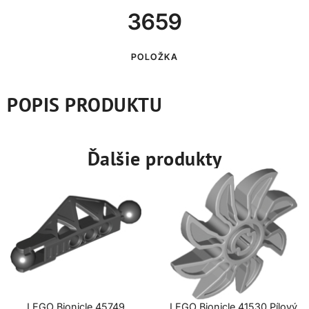
3659
POLOŽKA
POPIS PRODUKTU
Ďalšie produkty
LEGO Bionicle 45749
LEGO Bionicle 41530 Pílový