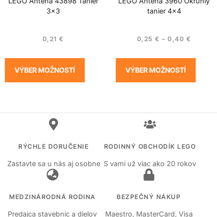
LEGO Anténa 43898 Tanier
LEGO Anténa 3960 Okrúhly
3×3
tanier 4×4
0,21
€
0,25
€
–
0,40
€
VÝBER MOŽNOSTÍ
VÝBER MOŽNOSTÍ
RÝCHLE DORUČENIE
RODINNÝ OBCHODÍK LEGO
Zastavte sa u nás aj osobne
S vami už viac ako 20 rokov
MEDZINÁRODNÁ RODINA
BEZPEČNÝ NÁKUP
Predajca stavebníc a dielov
Maestro, MasterCard, Visa