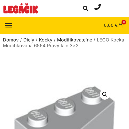
0
0,00
€
Domov
/
Diely
/
Kocky
/
Modifikovateľné
/ LEGO Kocka
Modifikovaná 6564 Pravý klin 3×2