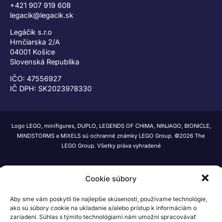
+421 907 919 608
legacik@legacik.sk
Legáčik s.r.o
Hrnčiarska 2/A
04001 Košice
Slovenská Republika
IČO: 47556927
IČ DPH: SK2023978330
Logo LEGO, minifigures, DUPLO, LEGENDS OF CHIMA, NINJAGO, BIONICLE,
MINDSTORMS a MIXELS sú ochranné známky LEGO Group. ©2026 The
LEGO Group. Všetky práva vyhradené
Cookie súbory
Aby sme vám poskytli tie najlepšie skúsenosti, používame technológie,
ako sú súbory cookie na ukladanie a/alebo prístup k informáciám o
zariadení. Súhlas s týmito technológiami nám umožní spracovávať