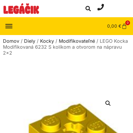
0
0,00
€
Domov
/
Diely
/
Kocky
/
Modifikovateľné
/ LEGO Kocka
Modifikovaná 6232 S kolíkom a otvorom na nápravu
2×2