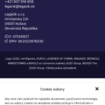
+421 907 919 608
legacik@legacik.sk
Legáčik s.r.o
Hrnčiarska 2/A
04001 Košice
Slovenská Republika
IČO: 47556927
IČ DPH: SK2023978330
Logo LEGO, minifigures, DUPLO, LEGENDS OF CHIMA, NINJAGO, BIONICLE,
MINDSTORMS a MIXELS sú ochranné známky LEGO Group. ©2026 The
LEGO Group. Všetky práva vyhradené
Cookie súbory
Aby sme vám poskytli tie najlepšie skúsenosti, používame technológie,
ako sú súbory cookie na ukladanie a/alebo prístup k informáciám o