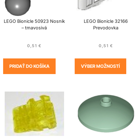
LEGO Bionicle 50923 Nosník
LEGO Bionicle 32166
– tmavosivá
Prevodovka
0,51
€
0,51
€
PRIDAŤ DO KOŠÍKA
VÝBER MOŽNOSTÍ