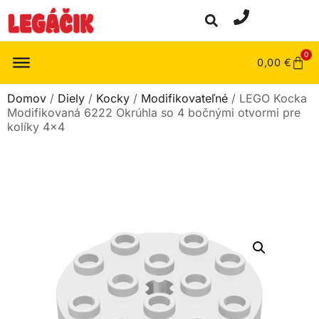
0
0,00
€
Domov
/
Diely
/
Kocky
/
Modifikovateľné
/ LEGO Kocka
Modifikovaná 6222 Okrúhla so 4 bočnými otvormi pre
kolíky 4×4