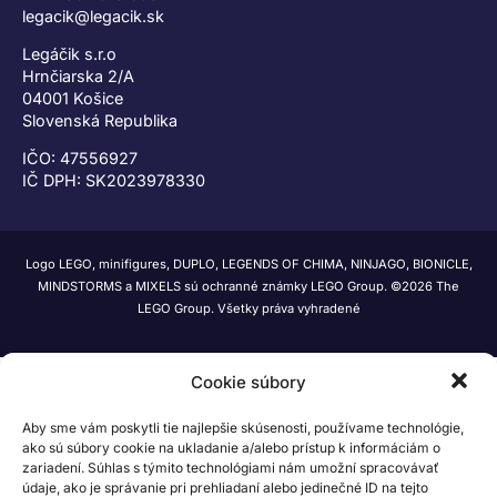
legacik@legacik.sk
Legáčik s.r.o
Hrnčiarska 2/A
04001 Košice
Slovenská Republika
IČO: 47556927
IČ DPH: SK2023978330
Logo LEGO, minifigures, DUPLO, LEGENDS OF CHIMA, NINJAGO, BIONICLE,
MINDSTORMS a MIXELS sú ochranné známky LEGO Group. ©2026 The
LEGO Group. Všetky práva vyhradené
Cookie súbory
Aby sme vám poskytli tie najlepšie skúsenosti, používame technológie,
ako sú súbory cookie na ukladanie a/alebo prístup k informáciám o
zariadení. Súhlas s týmito technológiami nám umožní spracovávať
údaje, ako je správanie pri prehliadaní alebo jedinečné ID na tejto