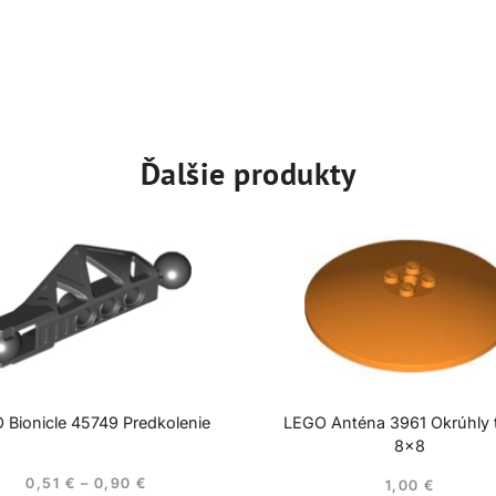
Ďalšie produkty
 Bionicle 45749 Predkolenie
LEGO Anténa 3961 Okrúhly t
8×8
0,51
€
–
0,90
€
1,00
€