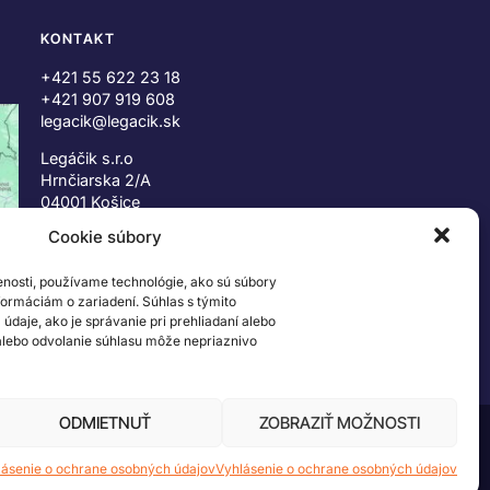
KONTAKT
+421 55 622 23 18
+421 907 919 608
legacik@legacik.sk
Legáčik s.r.o
Hrnčiarska 2/A
04001 Košice
Slovenská Republika
Cookie súbory
IČO: 47556927
enosti, používame technológie, ako sú súbory
IČ DPH: SK2023978330
nformáciám o zariadení. Súhlas s týmito
daje, ako je správanie pri prehliadaní alebo
 alebo odvolanie súhlasu môže nepriaznivo
ODMIETNUŤ
ZOBRAZIŤ MOŽNOSTI
 ©2026 The LEGO Group. Všetky práva vyhradené
lásenie o ochrane osobných údajov
Vyhlásenie o ochrane osobných údajov