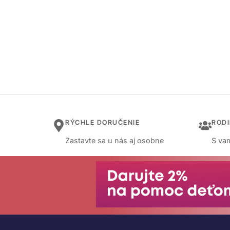
RÝCHLE DORUČENIE
ROD
Zastavte sa u nás aj osobne
S vam