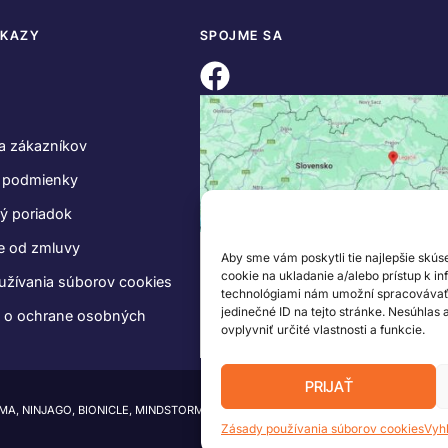
DKAZY
SPOJME SA
a zákazníkov
 podmienky
ý poriadok
e od zmluvy
Aby sme vám poskytli tie najlepšie skús
cookie na ukladanie a/alebo prístup k i
užívania súborov cookies
technológiami nám umožní spracovávať ú
jedinečné ID na tejto stránke. Nesúhlas
e o ochrane osobných
ovplyvniť určité vlastnosti a funkcie.
PRIJAŤ
IMA, NINJAGO, BIONICLE, MINDSTORMS a MIXELS sú ochranné známky LEGO Group.
Zásady používania súborov cookies
Vyh