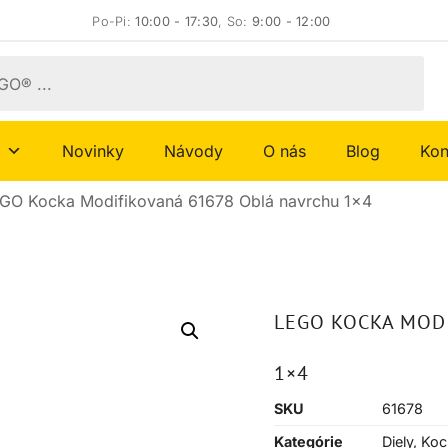
Po-Pi:
10:00 - 17:30
, So:
9:00 - 12:00
Novinky
Návody
O nás
Blog
Kon
GO Kocka Modifikovaná 61678 Oblá navrchu 1×4
LEGO KOCKA MOD
1×4
SKU
61678
Kategórie
Diely
,
Koc