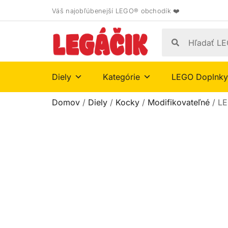
Váš najobľúbenejší LEGO® obchodík ❤️
Diely
Kategórie
LEGO Doplnky
Domov
/
Diely
/
Kocky
/
Modifikovateľné
/ LE