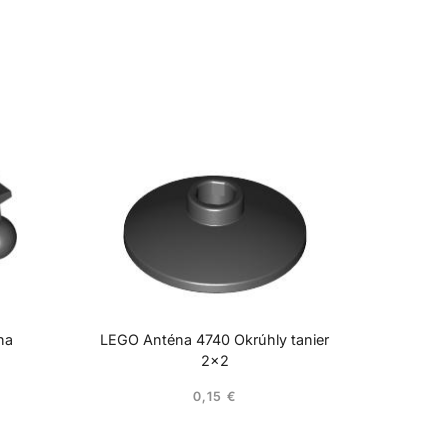
ha
LEGO Anténa 4740 Okrúhly tanier
2×2
0,15
€