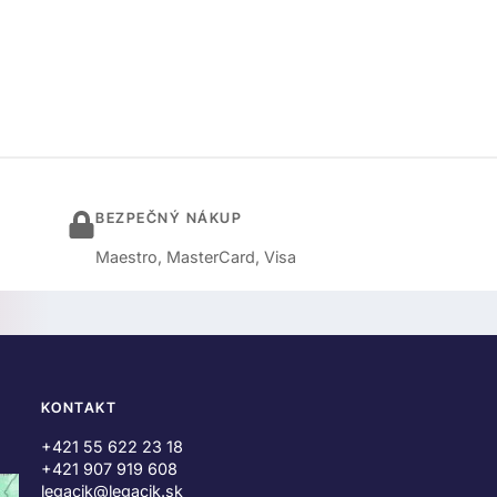
BEZPEČNÝ NÁKUP
Maestro, MasterCard, Visa
KONTAKT
+421 55 622 23 18
+421 907 919 608
legacik@legacik.sk