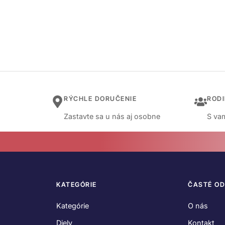
RÝCHLE DORUČENIE
ROD
Zastavte sa u nás aj osobne
S vam
KATEGÓRIE
ČASTÉ O
Kategórie
O nás
Diely
Kontakt