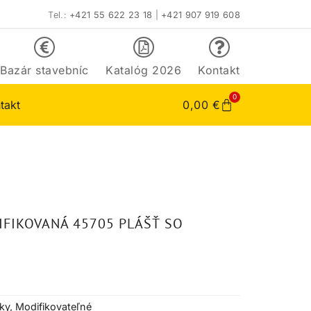
Tel.:
+421 55 622 23 18
|
+421 907 919 608
Bazár stavebníc
Katalóg 2026
Kontakt
0
takt
0,00
€
FIKOVANÁ 45705 PLÁŠŤ SO
2
ky
,
Modifikovateľné