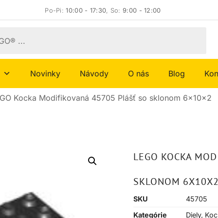
Po-Pi:
10:00 - 17:30
, So:
9:00 - 12:00
Novinky
Návody
O nás
Blog
Kon
GO Kocka Modifikovaná 45705 Plášť so sklonom 6x10x2
LEGO KOCKA MODI
SKLONOM 6X10X
SKU
45705
Kategórie
Diely
,
Koc