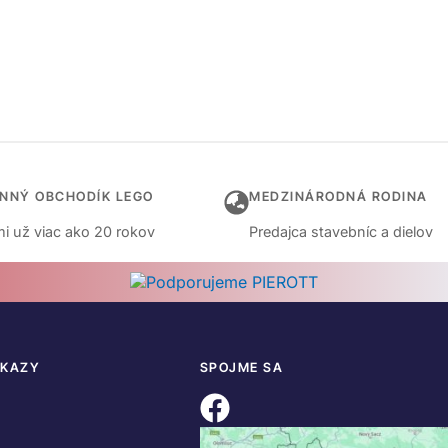
INNÝ OBCHODÍK LEGO
MEDZINÁRODNÁ RODINA
i už viac ako 20 rokov
Predajca stavebníc a dielov
DKAZY
SPOJME SA