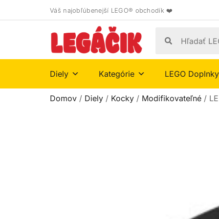
Váš najobľúbenejší LEGO® obchodík ❤️
Diely
Kategórie
LEGO Doplnky
Domov
/
Diely
/
Kocky
/
Modifikovateľné
/ LE