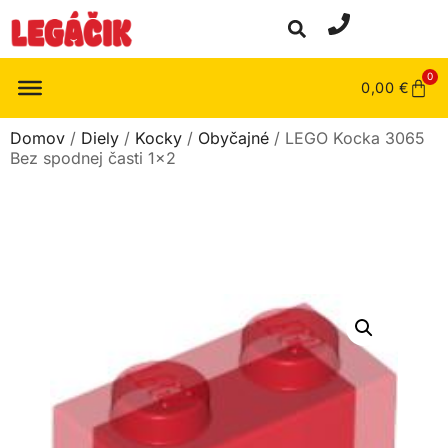
0
0,00
€
Domov
/
Diely
/
Kocky
/
Obyčajné
/ LEGO Kocka 3065
Bez spodnej časti 1×2