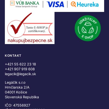
KONTAKT
+421 55 622 23 18
+421 907 919 608
legacik@legacik.sk
Legáčik s.r.o
Hrnčiarska 2/A
04001 Košice
Slovenská Republika
IČO: 47556927