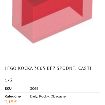
LEGO KOCKA 3065 BEZ SPODNEJ ČASTI
1×2
SKU
3065
Kategórie
Diely
,
Kocky
,
Obyčajné
0,15
€