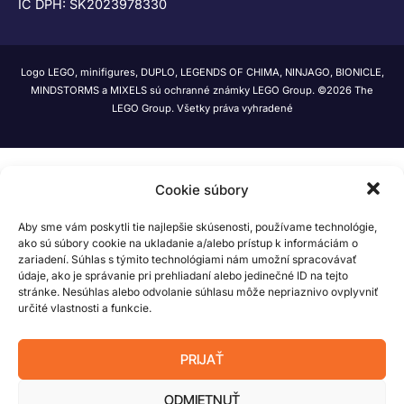
IČ DPH: SK2023978330
Logo LEGO, minifigures, DUPLO, LEGENDS OF CHIMA, NINJAGO, BIONICLE,
MINDSTORMS a MIXELS sú ochranné známky LEGO Group. ©2026 The
LEGO Group. Všetky práva vyhradené
Cookie súbory
Aby sme vám poskytli tie najlepšie skúsenosti, používame technológie,
ako sú súbory cookie na ukladanie a/alebo prístup k informáciám o
zariadení. Súhlas s týmito technológiami nám umožní spracovávať
údaje, ako je správanie pri prehliadaní alebo jedinečné ID na tejto
stránke. Nesúhlas alebo odvolanie súhlasu môže nepriaznivo ovplyvniť
určité vlastnosti a funkcie.
PRIJAŤ
ODMIETNUŤ