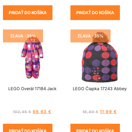
PRIDAŤ DO KOŠÍKA
PRIDAŤ DO KOŠÍKA
ZĽAVA -35%
ZĽAVA -35%
LEGO Overál 17184 Jack
LEGO Čiapka 17243 Abbey
66,63
€
11,99
€
102,45
€
18,40
€
PRIDAŤ DO KOŠÍKA
PRIDAŤ DO KOŠÍKA