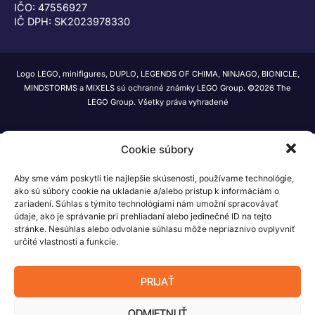
IČO: 47556927
IČ DPH: SK2023978330
Logo LEGO, minifigures, DUPLO, LEGENDS OF CHIMA, NINJAGO, BIONICLE,
MINDSTORMS a MIXELS sú ochranné známky LEGO Group. ©2026 The
LEGO Group. Všetky práva vyhradené
Cookie súbory
Aby sme vám poskytli tie najlepšie skúsenosti, používame technológie,
ako sú súbory cookie na ukladanie a/alebo prístup k informáciám o
zariadení. Súhlas s týmito technológiami nám umožní spracovávať
údaje, ako je správanie pri prehliadaní alebo jedinečné ID na tejto
stránke. Nesúhlas alebo odvolanie súhlasu môže nepriaznivo ovplyvniť
určité vlastnosti a funkcie.
PRIJAŤ
ODMIETNUŤ