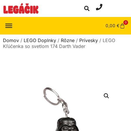
0
0,00
€
Domov
/
LEGO Doplnky
/
Rôzne
/
Prívesky
/ LEGO
Kľúčenka so svetlom 174 Darth Vader