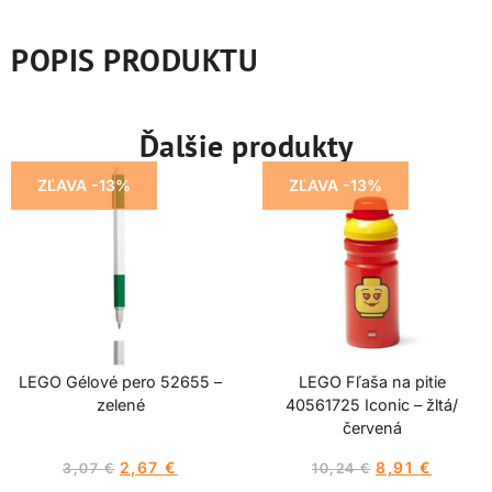
POPIS PRODUKTU
Ďalšie produkty
ZĽAVA -13%
ZĽAVA -13%
LEGO Gélové pero 52655 –
LEGO Fľaša na pitie
zelené
40561725 Iconic – žltá/
červená
2,67
€
8,91
€
3,07
€
10,24
€