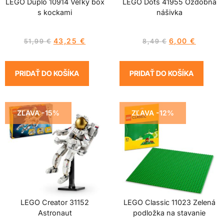
LEGO Duplo 10914 Veľký box
LEGO Dots 41955 Ozdobná
s kockami
nášivka
43,25
€
6,00
€
51,99
€
8,49
€
PRIDAŤ DO KOŠÍKA
PRIDAŤ DO KOŠÍKA
ZĽAVA -15%
ZĽAVA -12%
LEGO Creator 31152
LEGO Classic 11023 Zelená
Astronaut
podložka na stavanie