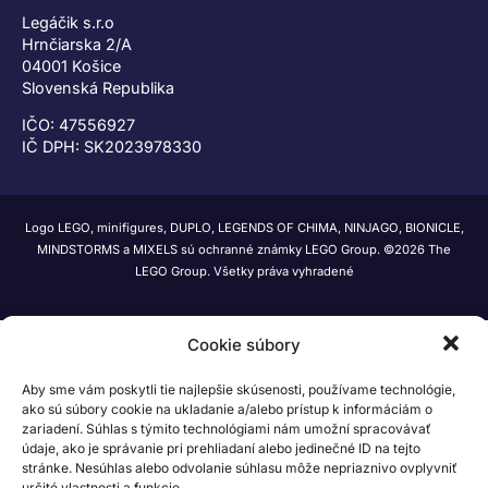
Legáčik s.r.o
Hrnčiarska 2/A
04001 Košice
Slovenská Republika
IČO: 47556927
IČ DPH: SK2023978330
Logo LEGO, minifigures, DUPLO, LEGENDS OF CHIMA, NINJAGO, BIONICLE,
MINDSTORMS a MIXELS sú ochranné známky LEGO Group. ©2026 The
LEGO Group. Všetky práva vyhradené
Cookie súbory
Aby sme vám poskytli tie najlepšie skúsenosti, používame technológie,
ako sú súbory cookie na ukladanie a/alebo prístup k informáciám o
zariadení. Súhlas s týmito technológiami nám umožní spracovávať
údaje, ako je správanie pri prehliadaní alebo jedinečné ID na tejto
stránke. Nesúhlas alebo odvolanie súhlasu môže nepriaznivo ovplyvniť
určité vlastnosti a funkcie.