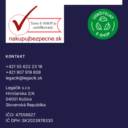
KONTAKT
+421 55 622 23 18
+421 907 919 608
legacik@legacik.sk
Legáčik s.r.o
Hrnčiarska 2/A
04001 Košice
Slovenská Republika
IČO: 47556927
IČ DPH: SK2023978330