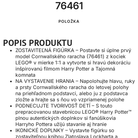
76461
POLOŽKA
POPIS PRODUKTU
ZOSTAVITEĽNÁ FIGÚRKA – Postavte si úplne prvý
model Cornwallského raracha (76461) z kociek
LEGO® v mierke 1:1 a vytvorte si hravú dekoráciu
inšpirovanú filmom Harry Potter a Tajomná
komnata
NA VYSTAVENIE HRANIA – Napolohujte hlavu, ruky
a prsty Cornwallského raracha do letovej polohy
na priehľadnom podstavci, alebo ju z podstavca
zložte a hrajte sa s ňou vo vzpriamenej polohe
PODNECUJTE TVORIVOSŤ DETÍ – S touto
prepracovanou stavebnicou LEGO® Harry Potter™
plnou autentických doplnkov si fanúšikovia
Harryho Pottera užijú stavanie aj hranie
IKONICKÉ DOPLNKY – Vystavte figúrku so
zostaviteľnou knihou Zlatoslava Lockharta a