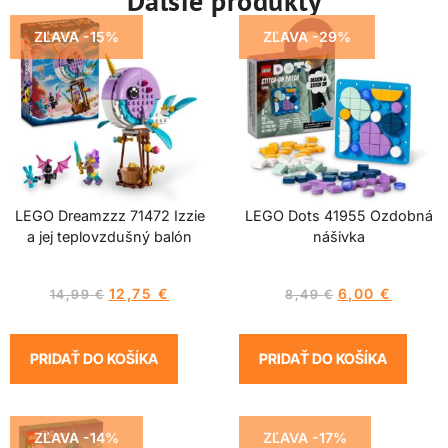
Ďalšie produkty
ZĽAVA -15%
ZĽAVA -29%
LEGO Dreamzzz 71472 Izzie
LEGO Dots 41955 Ozdobná
a jej teplovzdušný balón
nášivka
12,75
€
6,00
€
14,99
€
8,49
€
PRIDAŤ DO KOŠÍKA
PRIDAŤ DO KOŠÍKA
ZĽAVA -14%
ZĽAVA -17%