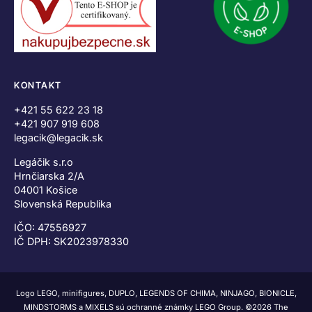
KONTAKT
+421 55 622 23 18
+421 907 919 608
legacik@legacik.sk
Legáčik s.r.o
Hrnčiarska 2/A
04001 Košice
Slovenská Republika
IČO: 47556927
IČ DPH: SK2023978330
Logo LEGO, minifigures, DUPLO, LEGENDS OF CHIMA, NINJAGO, BIONICLE,
MINDSTORMS a MIXELS sú ochranné známky LEGO Group. ©2026 The