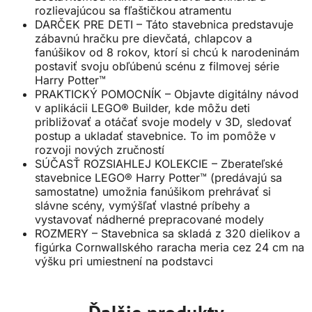
rozlievajúcou sa fľaštičkou atramentu
DARČEK PRE DETI – Táto stavebnica predstavuje
zábavnú hračku pre dievčatá, chlapcov a
fanúšikov od 8 rokov, ktorí si chcú k narodeninám
postaviť svoju obľúbenú scénu z filmovej série
Harry Potter™
PRAKTICKÝ POMOCNÍK – Objavte digitálny návod
v aplikácii LEGO® Builder, kde môžu deti
približovať a otáčať svoje modely v 3D, sledovať
postup a ukladať stavebnice. To im pomôže v
rozvoji nových zručností
SÚČASŤ ROZSIAHLEJ KOLEKCIE – Zberateľské
stavebnice LEGO® Harry Potter™ (predávajú sa
samostatne) umožnia fanúšikom prehrávať si
slávne scény, vymýšľať vlastné príbehy a
vystavovať nádherné prepracované modely
ROZMERY – Stavebnica sa skladá z 320 dielikov a
figúrka Cornwallského raracha meria cez 24 cm na
výšku pri umiestnení na podstavci