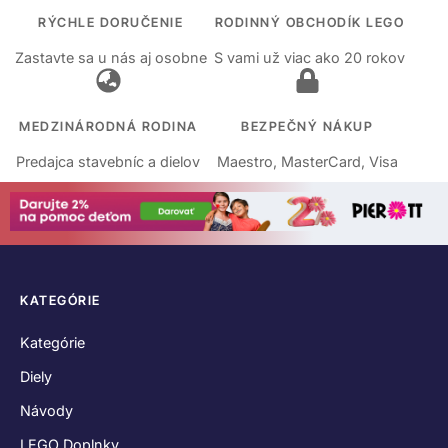
RÝCHLE DORUČENIE
RODINNÝ OBCHODÍK LEGO
Zastavte sa u nás aj osobne
S vami už viac ako 20 rokov
MEDZINÁRODNÁ RODINA
BEZPEČNÝ NÁKUP
Predajca stavebníc a dielov
Maestro, MasterCard, Visa
KATEGÓRIE
Kategórie
Diely
Návody
LEGO Doplnky