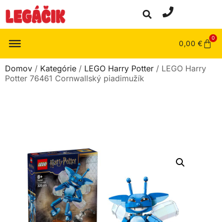
0
0,00
€
Domov
/
Kategórie
/
LEGO Harry Potter
/ LEGO Harry
Potter 76461 Cornwallský piadimužík