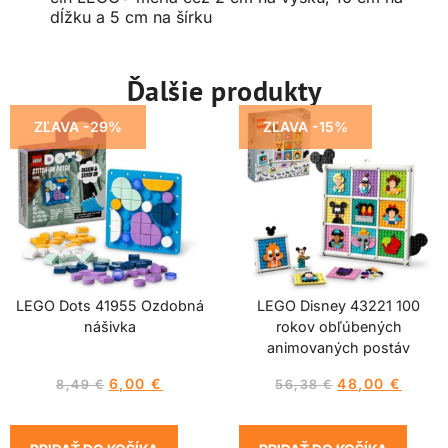
dĺžku a 5 cm na šírku
Ďalšie produkty
ZĽAVA -29%
ZĽAVA -15%
LEGO Dots 41955 Ozdobná
LEGO Disney 43221 100
nášivka
rokov obľúbených
animovaných postáv
6,00
€
48,00
€
8,49
€
56,38
€