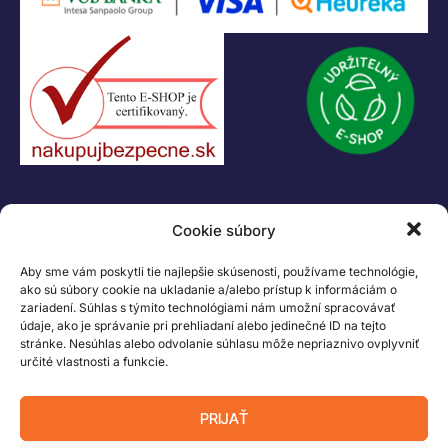
KONTAKT
Cookie súbory
+421 55 622 23 18
+421 907 919 608
Aby sme vám poskytli tie najlepšie skúsenosti, používame technológie,
legacik@legacik.sk
ako sú súbory cookie na ukladanie a/alebo prístup k informáciám o
zariadení. Súhlas s týmito technológiami nám umožní spracovávať
Legáčik s.r.o
údaje, ako je správanie pri prehliadaní alebo jedinečné ID na tejto
Hrnčiarska 2/A
stránke. Nesúhlas alebo odvolanie súhlasu môže nepriaznivo ovplyvniť
04001 Košice
určité vlastnosti a funkcie.
Slovenská Republika
IČO: 47556927
PRIJAŤ
IČ DPH: SK2023978330