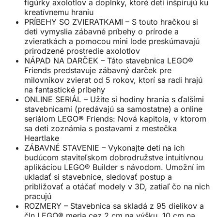
figúrky axolotlov a doplnky, ktoré deti inšpirujú ku
kreatívnemu hraniu
PRÍBEHY SO ZVIERATKAMI – S touto hračkou si
deti vymyslia zábavné príbehy o prírode a
zvieratkách a pomocou mini lode preskúmavajú
prirodzené prostredie axolotlov
NÁPAD NA DARČEK – Táto stavebnica LEGO®
Friends predstavuje zábavný darček pre
milovníkov zvierat od 5 rokov, ktorí sa radi hrajú
na fantastické príbehy
ONLINE SERIÁL – Užite si hodiny hrania s ďalšími
stavebnicami (predávajú sa samostatne) a online
seriálom LEGO® Friends: Nová kapitola, v ktorom
sa deti zoznámia s postavami z mestečka
Heartlake
ZÁBAVNÉ STAVENIE – Vykonajte deti na ich
budúcom staviteľskom dobrodružstve intuitívnou
aplikáciou LEGO® Builder s návodom. Umožní im
ukladať si stavebnice, sledovať postup a
približovať a otáčať modely v 3D, zatiaľ čo na nich
pracujú
ROZMERY – Stavebnica sa skladá z 95 dielikov a
čln LEGO® meria cez 2 cm na výšku, 10 cm na