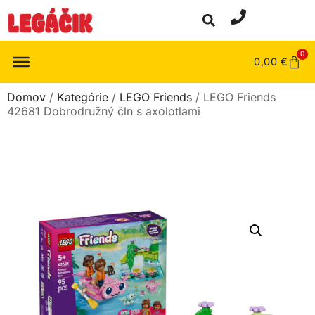
0
0,00
€
Domov
/
Kategórie
/
LEGO Friends
/ LEGO Friends
42681 Dobrodružný čln s axolotlami