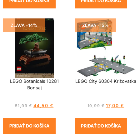
PRIDAŤ DO KOŠÍKA
PRIDAŤ DO KOŠÍKA
ZĽAVA -14%
ZĽAVA -15%
LEGO Botanicals 10281
LEGO City 60304 Križovatka
Bonsaj
44,50
€
17,00
€
51,99
€
19,99
€
PRIDAŤ DO KOŠÍKA
PRIDAŤ DO KOŠÍKA