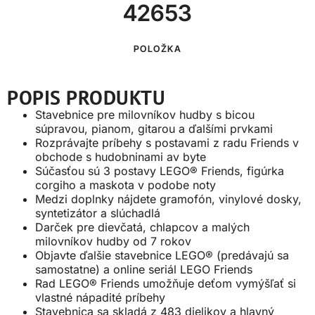
42653
POLOŽKA
POPIS PRODUKTU
Stavebnice pre milovníkov hudby s bicou
súpravou, pianom, gitarou a ďalšími prvkami
Rozprávajte príbehy s postavami z radu Friends v
obchode s hudobninami av byte
Súčasťou sú 3 postavy LEGO® Friends, figúrka
corgiho a maskota v podobe noty
Medzi doplnky nájdete gramofón, vinylové dosky,
syntetizátor a slúchadlá
Darček pre dievčatá, chlapcov a malých
milovníkov hudby od 7 rokov
Objavte ďalšie stavebnice LEGO® (predávajú sa
samostatne) a online seriál LEGO Friends
Rad LEGO® Friends umožňuje deťom vymýšľať si
vlastné nápadité príbehy
Stavebnica sa skladá z 483 dielikov a hlavný