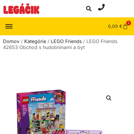
0
0,00
€
Domov
/
Kategórie
/
LEGO Friends
/ LEGO Friends
42653 Obchod s hudobninami a byt