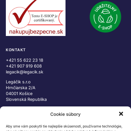
KONTAKT
+421 55 622 23 18
+421 907 919 608
legacik@legacik.sk
Legáčik s.r.o
Hrnčiarska 2/A
04001 Košice
Slovenská Republika
IČO: 47556927
Cookie súbory
IČ DPH: SK2023978330
Aby sme vám poskytli tie najlepšie skúsenosti, používame technológie,