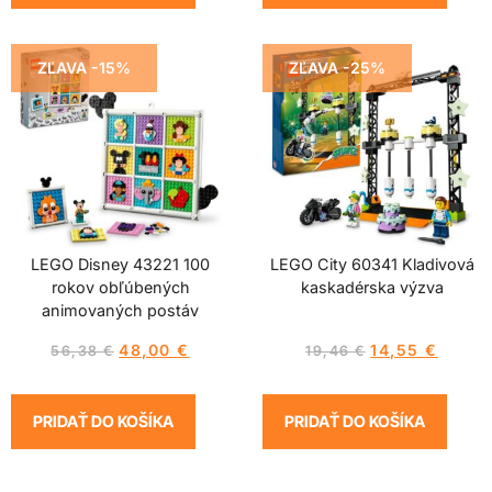
ZĽAVA -15%
ZĽAVA -25%
LEGO Disney 43221 100
LEGO City 60341 Kladivová
rokov obľúbených
kaskadérska výzva
animovaných postáv
48,00
€
14,55
€
56,38
€
19,46
€
PRIDAŤ DO KOŠÍKA
PRIDAŤ DO KOŠÍKA