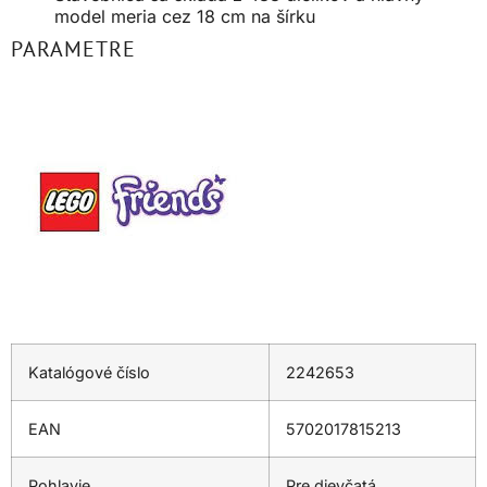
model meria cez 18 cm na šírku
PARAMETRE
Katalógové číslo
2242653
EAN
5702017815213
Pohlavie
Pre dievčatá