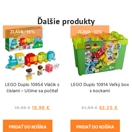
Ďalšie produkty
ZĽAVA -15%
ZĽAVA -17%
LEGO Duplo 10954 Vláčik s
LEGO Duplo 10914 Veľký box
číslami – Učíme sa počítať
s kockami
16,99
€
43,25
€
19,99
€
51,99
€
PRIDAŤ DO KOŠÍKA
PRIDAŤ DO KOŠÍKA