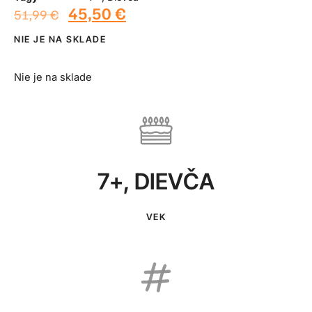
45,50
€
51,99
€
NIE JE NA SKLADE
Nie je na sklade
7+
,
DIEVČA
VEK