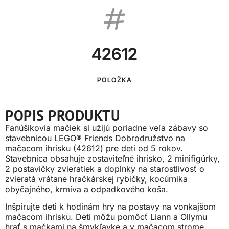
42612
POLOŽKA
POPIS PRODUKTU
Fanúšikovia mačiek si užijú poriadne veľa zábavy so
stavebnicou LEGO® Friends Dobrodružstvo na
mačacom ihrisku (42612) pre deti od 5 rokov.
Stavebnica obsahuje zostaviteľné ihrisko, 2 minifigúrky,
2 postavičky zvieratiek a doplnky na starostlivosť o
zvieratá vrátane hračkárskej rybičky, kocúrnika
obyčajného, krmiva a odpadkového koša.
Inšpirujte deti k hodinám hry na postavy na vonkajšom
mačacom ihrisku. Deti môžu pomôcť Liann a Ollymu
hrať s mačkami na šmykľavke a v mačacom strome.