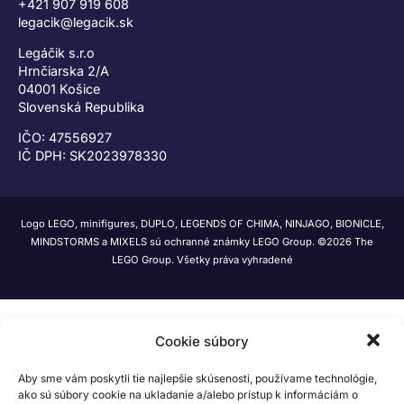
+421 907 919 608
legacik@legacik.sk
Legáčik s.r.o
Hrnčiarska 2/A
04001 Košice
Slovenská Republika
IČO: 47556927
IČ DPH: SK2023978330
Logo LEGO, minifigures, DUPLO, LEGENDS OF CHIMA, NINJAGO, BIONICLE,
MINDSTORMS a MIXELS sú ochranné známky LEGO Group. ©2026 The
LEGO Group. Všetky práva vyhradené
Cookie súbory
Aby sme vám poskytli tie najlepšie skúsenosti, používame technológie,
ako sú súbory cookie na ukladanie a/alebo prístup k informáciám o