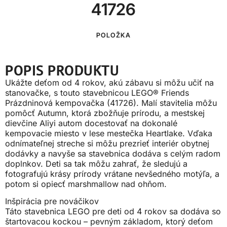
41726
POLOŽKA
POPIS PRODUKTU
Ukážte deťom od 4 rokov, akú zábavu si môžu učiť na
stanovačke, s touto stavebnicou LEGO® Friends
Prázdninová kempovačka (41726). Malí stavitelia môžu
pomôcť Autumn, ktorá zbožňuje prírodu, a mestskej
dievčine Aliyi autom docestovať na dokonalé
kempovacie miesto v lese mestečka Heartlake. Vďaka
odnímateľnej streche si môžu prezrieť interiér obytnej
dodávky a navyše sa stavebnica dodáva s celým radom
doplnkov. Deti sa tak môžu zahrať, že sledujú a
fotografujú krásy prírody vrátane nevšedného motýľa, a
potom si opiecť marshmallow nad ohňom.
Inšpirácia pre nováčikov
Táto stavebnica LEGO pre deti od 4 rokov sa dodáva so
štartovacou kockou – pevným základom, ktorý deťom