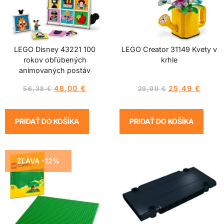
LEGO Disney 43221 100
LEGO Creator 31149 Kvety v
rokov obľúbených
krhle
animovaných postáv
48,00
€
25,49
€
56,38
€
29,99
€
PRIDAŤ DO KOŠÍKA
PRIDAŤ DO KOŠÍKA
ZĽAVA -12%