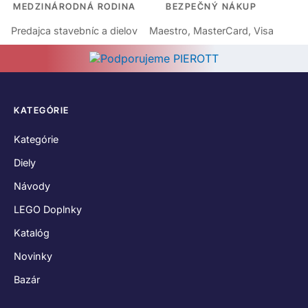
MEDZINÁRODNÁ RODINA
BEZPEČNÝ NÁKUP
Predajca stavebníc a dielov
Maestro, MasterCard, Visa
KATEGÓRIE
Kategórie
Diely
Návody
LEGO Doplnky
Katalóg
Novinky
Bazár