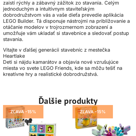
zaistí rýchly a zábavný zážitok zo stavania. Celým
jednoduchým a intuitívnym staviteľským
dobrodružstvom vás a vaše dieťa prevedie aplikácia
LEGO Builder. Tá disponuje nástrojmi na približovanie a
otáčanie modelov v trojrozmernom zobrazení a
umožňuje vám ukladať si stavebnice a sledovať postup
stavania.
Vitajte v ďalšej generácii stavebníc z mestečka
Heartlake
Deti si nájdu kamarátov a objavia nové vzrušujúce
miesta vo svete LEGO Friends, kde sa môžu tešiť na
kreatívne hry a realistické dobrodružstvá.
Ďalšie produkty
ZĽAVA -15%
ZĽAVA -15%