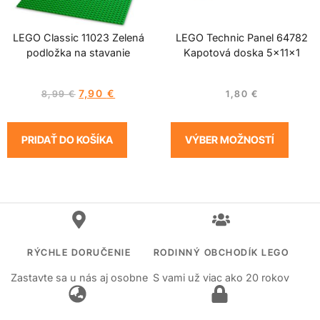
LEGO Classic 11023 Zelená
LEGO Technic Panel 64782
podložka na stavanie
Kapotová doska 5x11x1
7,90
€
8,99
€
1,80
€
PRIDAŤ DO KOŠÍKA
VÝBER MOŽNOSTÍ
RÝCHLE DORUČENIE
RODINNÝ OBCHODÍK LEGO
Zastavte sa u nás aj osobne
S vami už viac ako 20 rokov