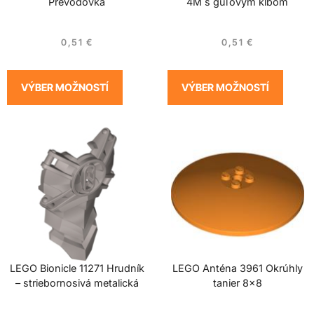
Prevodovka
4M s guľovým kĺbom
0,51
€
0,51
€
VÝBER MOŽNOSTÍ
VÝBER MOŽNOSTÍ
LEGO Bionicle 11271 Hrudník
LEGO Anténa 3961 Okrúhly
– striebornosivá metalická
tanier 8×8