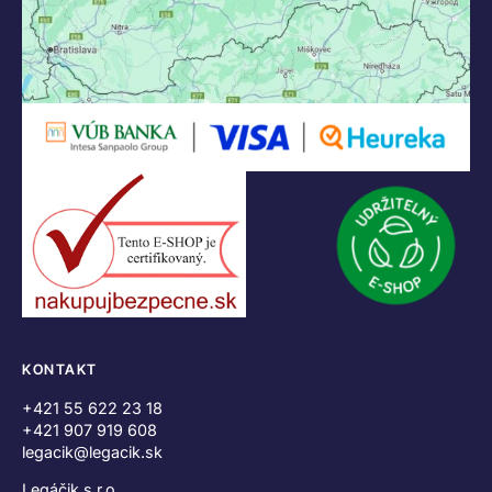
KONTAKT
+421 55 622 23 18
+421 907 919 608
legacik@legacik.sk
Legáčik s.r.o