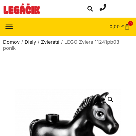
0
0,00
€
Domov
/
Diely
/
Zvieratá
/ LEGO Zviera 11241pb03
ponik