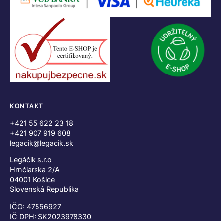
KONTAKT
+421 55 622 23 18
+421 907 919 608
legacik@legacik.sk
Legáčik s.r.o
Hrnčiarska 2/A
04001 Košice
Slovenská Republika
IČO: 47556927
IČ DPH: SK2023978330