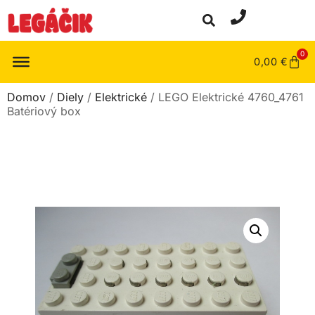
0
0,00
€
Domov
/
Diely
/
Elektrické
/ LEGO Elektrické 4760_4761
Batériový box