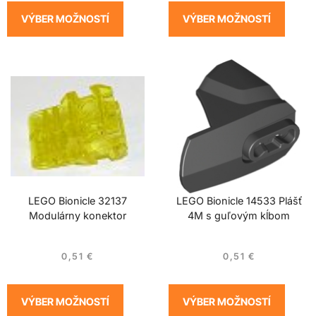
VÝBER MOŽNOSTÍ
VÝBER MOŽNOSTÍ
LEGO Bionicle 32137
LEGO Bionicle 14533 Plášť
Modulárny konektor
4M s guľovým kĺbom
0,51
€
0,51
€
VÝBER MOŽNOSTÍ
VÝBER MOŽNOSTÍ