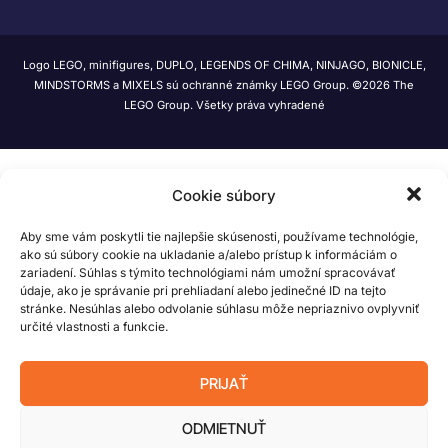
Logo LEGO, minifigures, DUPLO, LEGENDS OF CHIMA, NINJAGO, BIONICLE,
MINDSTORMS a MIXELS sú ochranné známky LEGO Group. ©2026 The
LEGO Group. Všetky práva vyhradené
Cookie súbory
Aby sme vám poskytli tie najlepšie skúsenosti, používame technológie,
ako sú súbory cookie na ukladanie a/alebo prístup k informáciám o
zariadení. Súhlas s týmito technológiami nám umožní spracovávať
údaje, ako je správanie pri prehliadaní alebo jedinečné ID na tejto
stránke. Nesúhlas alebo odvolanie súhlasu môže nepriaznivo ovplyvniť
určité vlastnosti a funkcie.
PRIJAŤ
ODMIETNUŤ