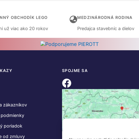
INNÝ OBCHODÍK LEGO
MEDZINÁRODNÁ RODINA
i už viac ako 20 rokov
Predajca stavebníc a dielov
DKAZY
SPOJME SA
a zákazníkov
 podmienky
ý poriadok
e od zmluvy