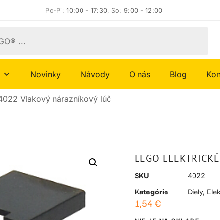
Po-Pi:
10:00 - 17:30
, So:
9:00 - 12:00
Novinky
Návody
O nás
Blog
Kon
4022 Vlakový nárazníkový lúč
LEGO ELEKTRICKÉ
SKU
4022
Kategórie
Diely
,
Elek
1,54
€