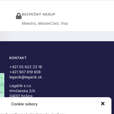
BEZPEČNÝ NÁKUP
Maestro, MasterCard, Visa
KONTAKT
+421 55 622 23 18
+421 907 919 608
legacik@legacik.sk
Legáčik s.r.o
Hrnčiarska 2/A
04001 Košice
Slovenská Republika
Cookie súbory
IČO: 47556927