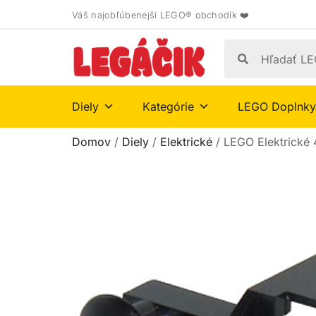
Váš najobľúbenejší LEGO® obchodík ❤️
Diely
Kategórie
LEGO Doplnky
Domov
/
Diely
/
Elektrické
/ LEGO Elektrické 