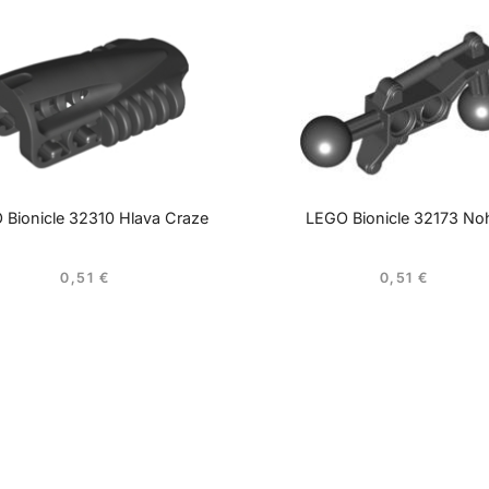
 Bionicle 32310 Hlava Craze
LEGO Bionicle 32173 No
0,51
€
0,51
€