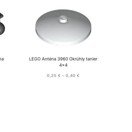
ha
LEGO Anténa 3960 Okrúhly tanier
4×4
0,25
€
–
0,40
€