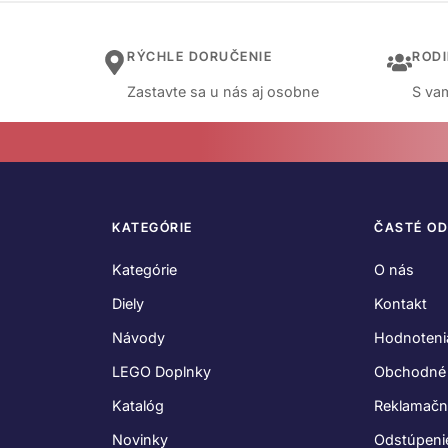
RÝCHLE DORUČENIE
ROD
Zastavte sa u nás aj osobne
S vam
KATEGÓRIE
ČASTÉ O
Kategórie
O nás
Diely
Kontakt
Návody
Hodnoteni
LEGO Doplnky
Obchodné
Katalóg
Reklamačn
Novinky
Odstúpeni