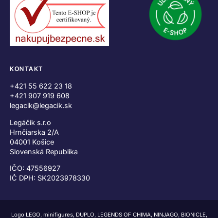
KONTAKT
+421 55 622 23 18
+421 907 919 608
legacik@legacik.sk
Legáčik s.r.o
Hrnčiarska 2/A
04001 Košice
Slovenská Republika
IČO: 47556927
IČ DPH: SK2023978330
Logo LEGO, minifigures, DUPLO, LEGENDS OF CHIMA, NINJAGO, BIONICLE,