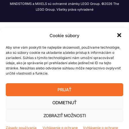
MINDSTORMS a MIXELS sú ochranné známky LEGO Group. ©2026 The
LEGO Group. Všetky práva vyhradené
Cookie súbory
Aby sme vám poskytli tie najlepšie skúsenosti, používame technológie,
ako sú súbory cookie na ukladanie a/alebo prístup k informáciám o
zariadení. Súhlas s týmito technológiami nám umožní spracovávať
údaje, ako je správanie pri prehliadaní alebo jedinečné ID na tejto
stránke. Nesúhlas alebo odvolanie súhlasu môže nepriaznivo ovplyvniť
určité vlastnosti a funkcie.
PRIJAŤ
ODMIETNUŤ
ZOBRAZIŤ MOŽNOSTI
Zásady používania
Vyhlásenie o ochrane
Vyhlásenie o ochrane