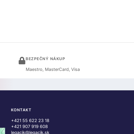
BEZPEČNÝ NÁKUP
Maestro, MasterCard, Visa
KONTAKT
+421 55 622 23 18
+421 907 919 608
legacik@legacik.sk