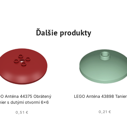
Ďalšie produkty
O Anténa 44375 Obrátený
LEGO Anténa 43898 Tanie
nier s dutými otvormi 6×6
0,21
€
0,51
€