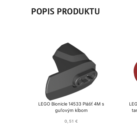
POPIS PRODUKTU
LEGO Bionicle 14533 Plášť 4M s
LEG
guľovým kĺbom
ta
0,51
€