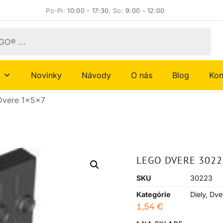
Po-Pi:
10:00 - 17:30
, So:
9:00 - 12:00
Novinky
Návody
O nás
Blog
Kon
Dvere 1x5x7
LEGO DVERE 3022
SKU
30223
Kategórie
Diely
,
Dve
1,54
€