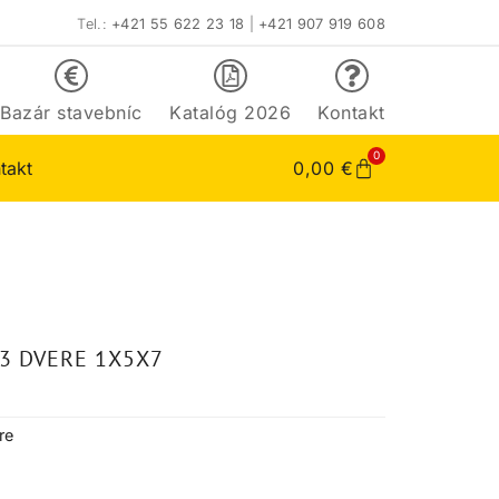
Tel.:
+421 55 622 23 18
|
+421 907 919 608
Bazár stavebníc
Katalóg 2026
Kontakt
0
takt
0,00
€
3 DVERE 1X5X7
re