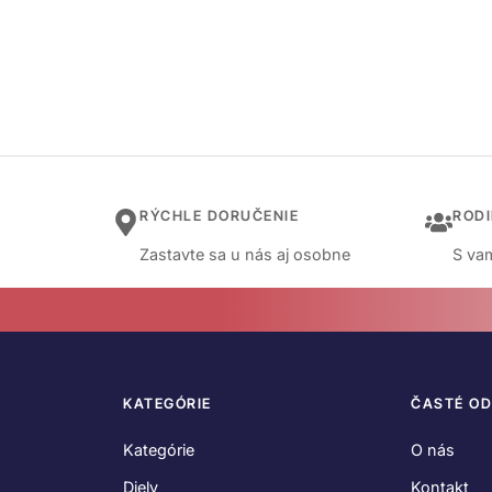
RÝCHLE DORUČENIE
ROD
Zastavte sa u nás aj osobne
S vam
KATEGÓRIE
ČASTÉ O
Kategórie
O nás
Diely
Kontakt