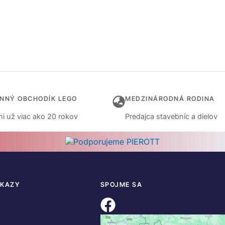
INNÝ OBCHODÍK LEGO
MEDZINÁRODNÁ RODINA
i už viac ako 20 rokov
Predajca stavebníc a dielov
DKAZY
SPOJME SA