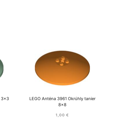
r 3×3
LEGO Anténa 3961 Okrúhly tanier
8×8
1,00
€