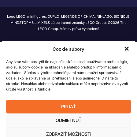
Logo LEGO, minifigures, DUPLO, LEGENDS OF CHIMA, NINJAGO, BIONICLE,
MINDSTORMS a MIXELS sú ochranné známky LEGO Group. ©2026 The
LEGO Group. Všetky práva vyhradené
Cookie súbory
Aby sme vám poskytli tie najlepšie skúsenosti, používame technológie,
ako sú súbory cookie na ukladanie a/alebo prístup k informáciám o
zariadení. Súhlas s týmito technológiami nám umožní spracovávať
údaje, ako je správanie pri prehliadaní alebo jedinečné ID na tejto
stránke. Nesúhlas alebo odvolanie súhlasu môže nepriaznivo ovplyvniť
určité vlastnosti a funkcie.
PRIJAŤ
ODMIETNUŤ
ZOBRAZIŤ MOŽNOSTI