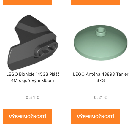
LEGO Bionicle 14533 Plášť
LEGO Anténa 43898 Tanier
4M s guľovým kĺbom
3×3
0,51
€
0,21
€
VÝBER MOŽNOSTÍ
VÝBER MOŽNOSTÍ