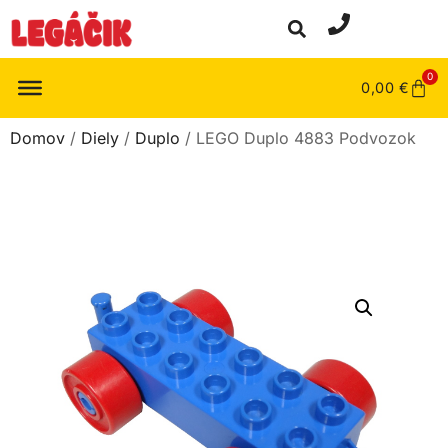
0
0,00
€
Domov
/
Diely
/
Duplo
/ LEGO Duplo 4883 Podvozok