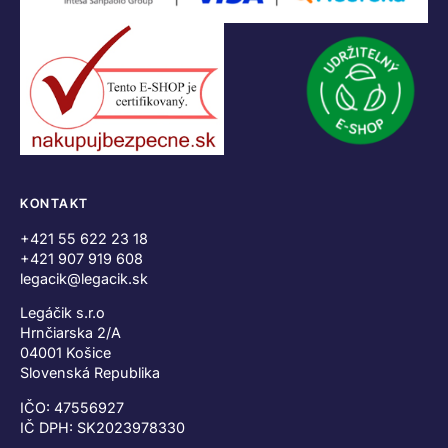
KONTAKT
+421 55 622 23 18
+421 907 919 608
legacik@legacik.sk
Legáčik s.r.o
Hrnčiarska 2/A
04001 Košice
Slovenská Republika
IČO: 47556927
IČ DPH: SK2023978330