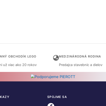
INNÝ OBCHODÍK LEGO
MEDZINÁRODNÁ RODINA
i už viac ako 20 rokov
Predajca stavebníc a dielov
DKAZY
SPOJME SA