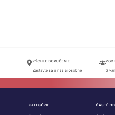
RÝCHLE DORUČENIE
ROD
Zastavte sa u nás aj osobne
S vam
KATEGÓRIE
ČASTÉ O