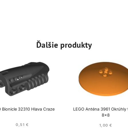
Ďalšie produkty
 Bionicle 32310 Hlava Craze
LEGO Anténa 3961 Okrúhly t
8×8
0,51
€
1,00
€