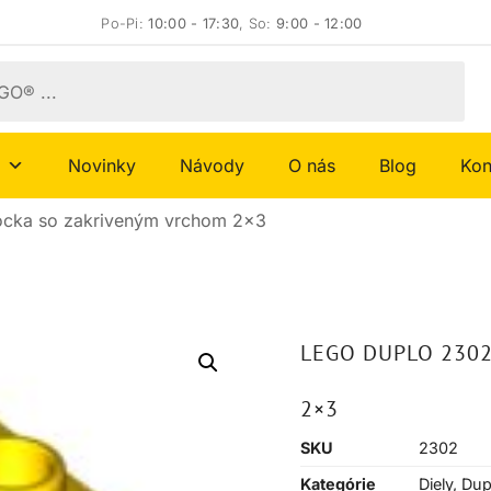
Po-Pi:
10:00 - 17:30
, So:
9:00 - 12:00
Novinky
Návody
O nás
Blog
Kon
cka so zakriveným vrchom 2×3
LEGO DUPLO 230
2×3
SKU
2302
Kategórie
Diely
,
Dup