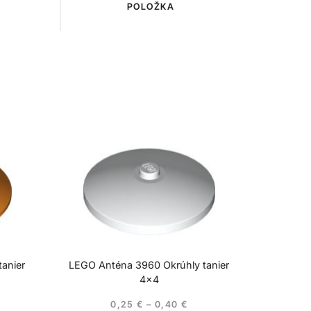
POLOŽKA
anier
LEGO Anténa 3960 Okrúhly tanier
4×4
0,25
€
–
0,40
€