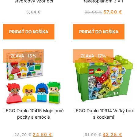
štvorcový vzor očí
raketoplánom 3 v 1
57,00
€
5,64
€
66,99
€
PRIDAŤ DO KOŠÍKA
PRIDAŤ DO KOŠÍKA
ZĽAVA -15%
ZĽAVA -17%
LEGO Duplo 10415 Moje prvé
LEGO Duplo 10914 Veľký box
pocity a emócie
s kockami
24,50
€
43,25
€
28,70
€
51,99
€