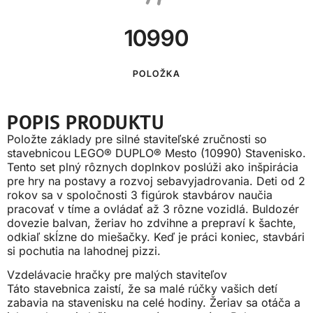
10990
POLOŽKA
POPIS PRODUKTU
Položte základy pre silné staviteľské zručnosti so
stavebnicou LEGO® DUPLO® Mesto (10990) Stavenisko.
Tento set plný rôznych doplnkov poslúži ako inšpirácia
pre hry na postavy a rozvoj sebavyjadrovania. Deti od 2
rokov sa v spoločnosti 3 figúrok stavbárov naučia
pracovať v tíme a ovládať až 3 rôzne vozidlá. Buldozér
dovezie balvan, žeriav ho zdvihne a prepraví k šachte,
odkiaľ skĺzne do miešačky. Keď je práci koniec, stavbári
si pochutia na lahodnej pizzi.
Vzdelávacie hračky pre malých staviteľov
Táto stavebnica zaistí, že sa malé rúčky vašich detí
zabavia na stavenisku na celé hodiny. Žeriav sa otáča a