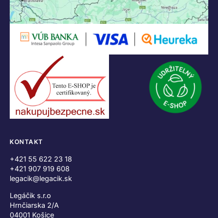
KONTAKT
+421 55 622 23 18
+421 907 919 608
legacik@legacik.sk
Legáčik s.r.o
Hrnčiarska 2/A
04001 Košice