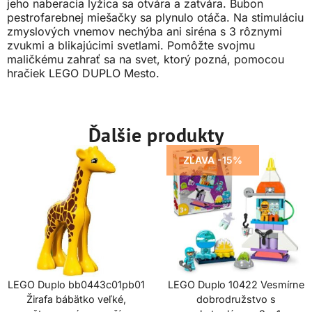
jeho naberacia lyžica sa otvára a zatvára. Bubon
pestrofarebnej miešačky sa plynulo otáča. Na stimuláciu
zmyslových vnemov nechýba ani siréna s 3 rôznymi
zvukmi a blikajúcimi svetlami. Pomôžte svojmu
maličkému zahrať sa na svet, ktorý pozná, pomocou
hračiek LEGO DUPLO Mesto.
Ďalšie produkty
ZĽAVA -15%
LEGO Duplo bb0443c01pb01
LEGO Duplo 10422 Vesmírne
Žirafa bábätko veľké,
dobrodružstvo s