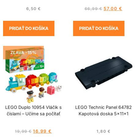
57,00
€
6,50
€
66,99
€
PRIDAŤ DO KOŠÍKA
PRIDAŤ DO KOŠÍKA
ZĽAVA -15%
LEGO Duplo 10954 Vláčik s
LEGO Technic Panel 64782
číslami – Učíme sa počítať
Kapotová doska 5x11x1
16,99
€
19,99
€
1,80
€