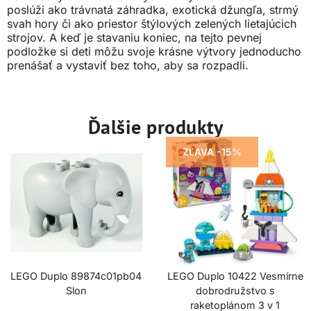
poslúži ako trávnatá záhradka, exotická džungľa, strmý
svah hory či ako priestor štýlových zelených lietajúcich
strojov. A keď je stavaniu koniec, na tejto pevnej
podložke si deti môžu svoje krásne výtvory jednoducho
prenášať a vystaviť bez toho, aby sa rozpadli.
Ďalšie produkty
ZĽAVA -15%
LEGO Duplo 89874c01pb04
LEGO Duplo 10422 Vesmírne
Slon
dobrodružstvo s
raketoplánom 3 v 1