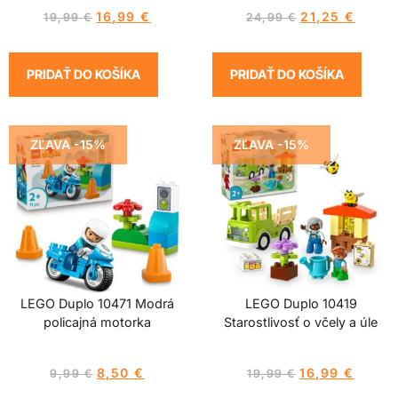
16,99
€
21,25
€
19,99
€
24,99
€
PRIDAŤ DO KOŠÍKA
PRIDAŤ DO KOŠÍKA
ZĽAVA -15%
ZĽAVA -15%
LEGO Duplo 10471 Modrá
LEGO Duplo 10419
policajná motorka
Starostlivosť o včely a úle
8,50
€
16,99
€
9,99
€
19,99
€