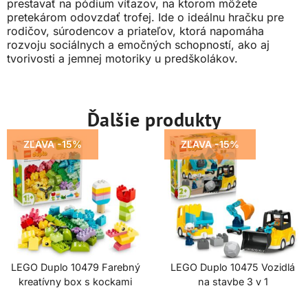
prestavať na pódium víťazov, na ktorom môžete
pretekárom odovzdať trofej. Ide o ideálnu hračku pre
rodičov, súrodencov a priateľov, ktorá napomáha
rozvoju sociálnych a emočných schopností, ako aj
tvorivosti a jemnej motoriky u predškolákov.
Ďalšie produkty
ZĽAVA -15%
ZĽAVA -15%
LEGO Duplo 10479 Farebný
LEGO Duplo 10475 Vozidlá
kreatívny box s kockami
na stavbe 3 v 1