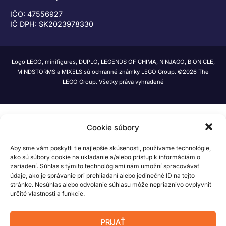
IČO: 47556927
IČ DPH: SK2023978330
Logo LEGO, minifigures, DUPLO, LEGENDS OF CHIMA, NINJAGO, BIONICLE,
MINDSTORMS a MIXELS sú ochranné známky LEGO Group. ©2026 The
LEGO Group. Všetky práva vyhradené
Cookie súbory
Aby sme vám poskytli tie najlepšie skúsenosti, používame technológie,
ako sú súbory cookie na ukladanie a/alebo prístup k informáciám o
zariadení. Súhlas s týmito technológiami nám umožní spracovávať
údaje, ako je správanie pri prehliadaní alebo jedinečné ID na tejto
stránke. Nesúhlas alebo odvolanie súhlasu môže nepriaznivo ovplyvniť
určité vlastnosti a funkcie.
PRIJAŤ