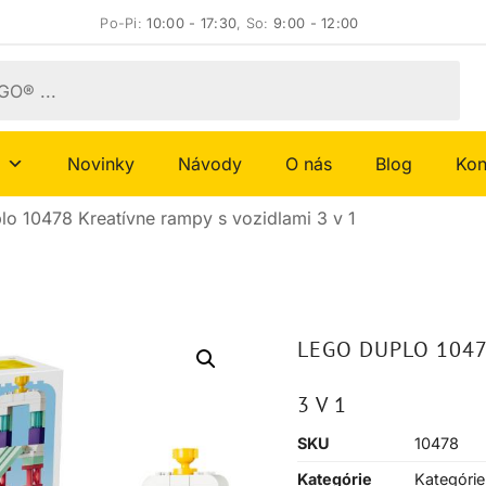
Po-Pi:
10:00 - 17:30
, So:
9:00 - 12:00
Novinky
Návody
O nás
Blog
Kon
o 10478 Kreatívne rampy s vozidlami 3 v 1
LEGO DUPLO 1047
3 V 1
SKU
10478
Kategórie
Kategórie