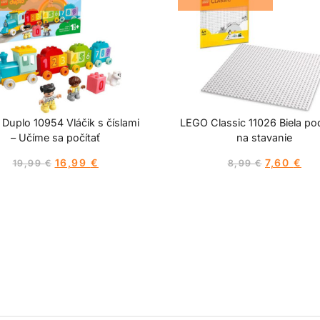
Duplo 10954 Vláčik s číslami
LEGO Classic 11026 Biela po
– Učíme sa počítať
na stavanie
16,99
€
7,60
€
19,99
€
8,99
€