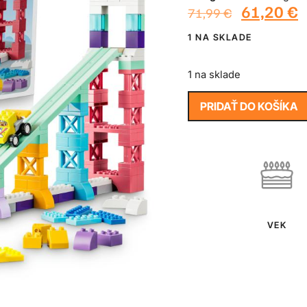
61,20
€
71,99
€
1 NA SKLADE
1 na sklade
PRIDAŤ DO KOŠÍKA
VEK