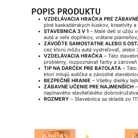
POPIS PRODUKTU
VZDELÁVACIA HRAČKA PRE ZÁBAVNÉ
plné kaskadérskych kúskov, kreativity a 
STAVEBNICA 3 V 1
– Malé deti si užijú
autá a veľa doplnkov, vrátane plameňov,
ZÁVOĎTE SAMOSTATNE ALEBO S OS
cez ktorú môžu autá vystreľovať, alebo 
VZDELÁVACIA HRAČKA
– Táto stavebn
problémy, rozpoznávať farby a zároveň z
TIP NA DARČEK PRE BATOLATA
– Táto
ktorí milujú autíčka a závodné stavebnic
BEZPEČNÉ HRANIE
– Všetky dieliky tej
ZÁBAVNÉ UČENIE PRE NAJMENŠÍCH
–
napínavého staviteľského dobrodružstv
ROZMERY
– Stavebnica sa skladá zo 11
ZĽAVA -15%
ZĽ