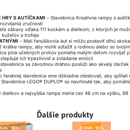
 HRY S AUTÍČKAMI
– Stavebnica Kreatívne rampy s autíčk
rozvíjania zručností
 veľa zábavy vďaka 111 kockám a dielikom, z ktorých je mo
 kužeľov a trofeje
TATNÝMI
– Malí fanúšikovia áut si môžu postaviť dlhú skok
2 krátke rampy, aby mohli súťažiť s rodinou alebo so svoji
ica plná učebných prvkov pomáha malým deťom rozvíjať pri
lepšuje ich trpezlivosť a zvládanie emócií
 stavebnica sa závodnou dráhou poslúži ako skvelý darček 
e
to farebnej stavebnice sme dôkladne otestovali, aby spĺňali
 Stavebnice LEGO® DUPLO® sú navrhnuté tak, aby pomáhali 
a
1 dielikov a najvyššia rampa meria cez 48 cm na výšku, 99
Ďalšie produkty
AVA -15%
ZĽAVA -15%