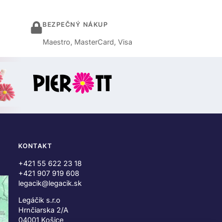
BEZPEČNÝ NÁKUP
Maestro, MasterCard, Visa
KONTAKT
+421 55 622 23 18
+421 907 919 608
legacik@legacik.sk
Legáčik s.r.o
Hrnčiarska 2/A
04001 Košice