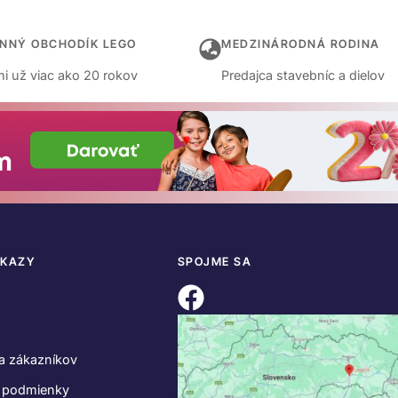
INNÝ OBCHODÍK LEGO
MEDZINÁRODNÁ RODINA
i už viac ako 20 rokov
Predajca stavebníc a dielov
DKAZY
SPOJME SA
a zákazníkov
 podmienky