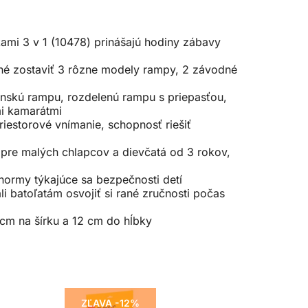
ami 3 v 1 (10478) prinášajú hodiny zábavy
žné zostaviť 3 rôzne modely rampy, 2 závodné
anskú rampu, rozdelenú rampu s priepasťou,
mi kamarátmi
estorové vnímanie, schopnosť riešiť
pre malých chlapcov a dievčatá od 3 rokov,
 normy týkajúce sa bezpečnosti detí
batoľatám osvojiť si rané zručnosti počas
 cm na šírku a 12 cm do hĺbky
ZĽAVA -12%