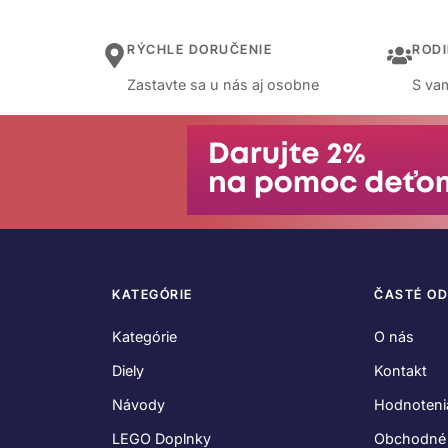
RÝCHLE DORUČENIE
ROD
Zastavte sa u nás aj osobne
S vam
KATEGÓRIE
ČASTÉ O
Kategórie
O nás
Diely
Kontakt
Návody
Hodnoteni
LEGO Doplnky
Obchodné