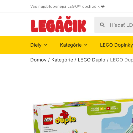
Váš najobľúbenejší LEGO® obchodík ❤️
Diely
Kategórie
LEGO Doplnky
Domov
/
Kategórie
/
LEGO Duplo
/ LEGO Dupl