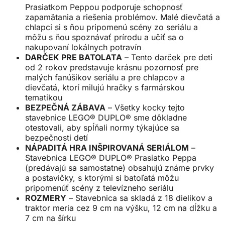
Prasiatkom Peppou podporuje schopnosť
zapamätania a riešenia problémov. Malé dievčatá a
chlapci si s ňou pripomenú scény zo seriálu a
môžu s ňou spoznávať prírodu a učiť sa o
nakupovaní lokálnych potravín
DARČEK PRE BATOLATA
– Tento darček pre deti
od 2 rokov predstavuje krásnu pozornosť pre
malých fanúšikov seriálu a pre chlapcov a
dievčatá, ktorí milujú hračky s farmárskou
tematikou
BEZPEČNÁ ZÁBAVA
– Všetky kocky tejto
stavebnice LEGO® DUPLO® sme dôkladne
otestovali, aby spĺňali normy týkajúce sa
bezpečnosti detí
NÁPADITÁ HRA INŠPIROVANÁ SERIÁLOM
–
Stavebnica LEGO® DUPLO® Prasiatko Peppa
(predávajú sa samostatne) obsahujú známe prvky
a postavičky, s ktorými si batoľatá môžu
pripomenúť scény z televízneho seriálu
ROZMERY
– Stavebnica sa skladá z 18 dielikov a
traktor meria cez 9 cm na výšku, 12 cm na dĺžku a
7 cm na šírku