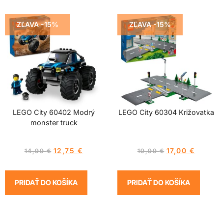
ZĽAVA -15%
ZĽAVA -15%
LEGO City 60402 Modrý
LEGO City 60304 Križovatka
monster truck
12,75
€
17,00
€
14,99
€
19,99
€
PRIDAŤ DO KOŠÍKA
PRIDAŤ DO KOŠÍKA