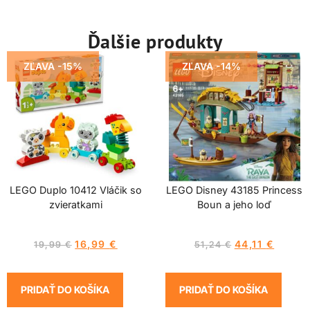
Ďalšie produkty
ZĽAVA -15%
ZĽAVA -14%
LEGO Duplo 10412 Vláčik so
LEGO Disney 43185 Princess
zvieratkami
Boun a jeho loď
16,99
€
44,11
€
19,99
€
51,24
€
PRIDAŤ DO KOŠÍKA
PRIDAŤ DO KOŠÍKA