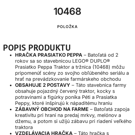
10468
POLOŽKA
POPIS PRODUKTU
HRAČKA PRASIATKO PEPPA
– Batoľatá od 2
rokov sa so stavebnicou LEGO® DUPLO®
Prasiatko Peppa Traktor a tržnica (10468) môžu
pripomenúť scény zo svojho obľúbeného seriálu a
hrať na prevádzkovanie farmárskeho obchodu
OBSAHUJE 2 POSTAVY
– Táto stavebnica farmy
obsahuje pojazdný červený traktor, kocky s
potravinami a figúrky poníka Péti a Prasiatka
Peppy, ktoré inšpirujú k nápaditému hraniu
ZÁBAVNÝ OBCHOD NA FARME
– Batoľatá zapoja
kreativitu pri hraní na predaj mrkvy, melónov a
džemu, a potom si užijú zábavu pri riadení veľkého
traktora
VZDELÁVACIA HRAČKA
– Táto hračka s