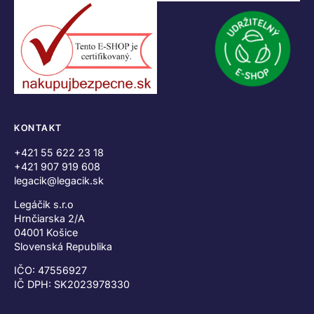
KONTAKT
+421 55 622 23 18
+421 907 919 608
legacik@legacik.sk
Legáčik s.r.o
Hrnčiarska 2/A
04001 Košice
Slovenská Republika
IČO: 47556927
IČ DPH: SK2023978330