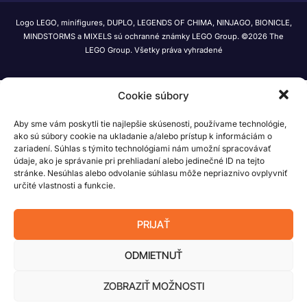
Logo LEGO, minifigures, DUPLO, LEGENDS OF CHIMA, NINJAGO, BIONICLE,
MINDSTORMS a MIXELS sú ochranné známky LEGO Group. ©2026 The
LEGO Group. Všetky práva vyhradené
Cookie súbory
Aby sme vám poskytli tie najlepšie skúsenosti, používame technológie,
ako sú súbory cookie na ukladanie a/alebo prístup k informáciám o
zariadení. Súhlas s týmito technológiami nám umožní spracovávať
údaje, ako je správanie pri prehliadaní alebo jedinečné ID na tejto
stránke. Nesúhlas alebo odvolanie súhlasu môže nepriaznivo ovplyvniť
určité vlastnosti a funkcie.
PRIJAŤ
ODMIETNUŤ
ZOBRAZIŤ MOŽNOSTI