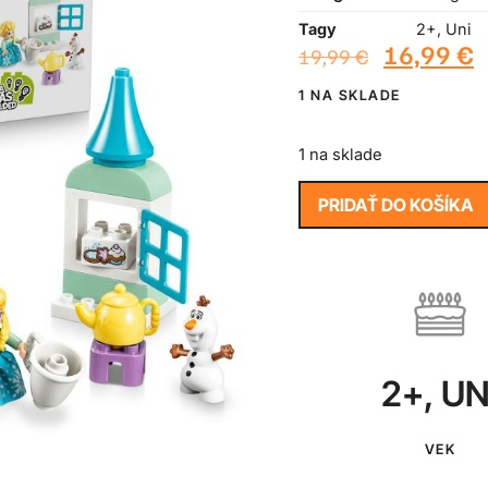
Tagy
2+
,
Uni
16,99
€
19,99
€
1 NA SKLADE
1 na sklade
PRIDAŤ DO KOŠÍKA
2+
,
UN
VEK