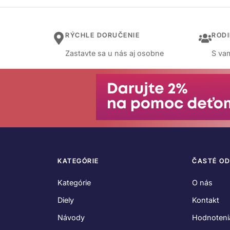
RÝCHLE DORUČENIE
ROD
Zastavte sa u nás aj osobne
S vam
KATEGÓRIE
ČASTÉ O
Kategórie
O nás
Diely
Kontakt
Návody
Hodnoteni