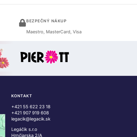
BEZPEČNÝ NÁKUP
Maestro, MasterCard, Visa
KONTAKT
+421 55 622 23 18
+421 907 919 608
legacik@legacik.sk
Legáčik s.r.o
Hrnčiarska 2/A