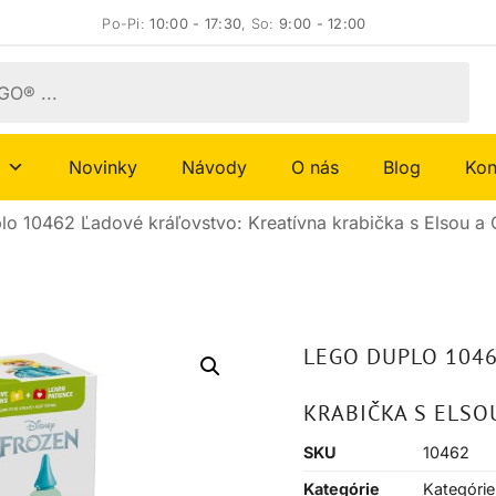
Po-Pi:
10:00 - 17:30
, So:
9:00 - 12:00
Novinky
Návody
O nás
Blog
Kon
o 10462 Ľadové kráľovstvo: Kreatívna krabička s Elsou a
LEGO DUPLO 1046
KRABIČKA S ELSO
SKU
10462
Kategórie
Kategórie