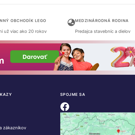
INNÝ OBCHODÍK LEGO
MEDZINÁRODNÁ RODINA
i už viac ako 20 rokov
Predajca stavebníc a dielov
DKAZY
SPOJME SA
a zákazníkov