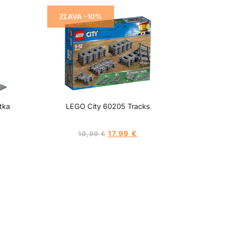
ZĽAVA -10%
tka
LEGO City 60205 Tracks
17,99
€
19,99
€