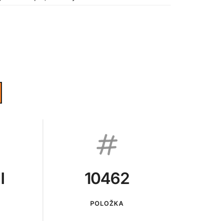
I
10462
POLOŽKA