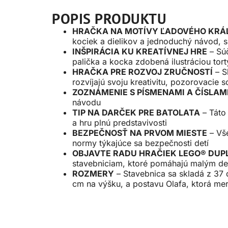
POPIS PRODUKTU
HRAČKA NA MOTÍVY ĽADOVÉHO KRÁ
kociek a dielikov a jednoduchý návod, s 
INŠPIRÁCIA KU KREATÍVNEJ HRE
– Súč
palička a kocka zdobená ilustráciou tor
HRAČKA PRE ROZVOJ ZRUČNOSTÍ
– S
rozvíjajú svoju kreativitu, pozorovacie 
ZOZNÁMENIE S PÍSMENAMI A ČÍSLAM
návodu
TIP NA DARČEK PRE BATOLATA
– Táto 
a hru plnú predstavivosti
BEZPEČNOSŤ NA PRVOM MIESTE
– Vše
normy týkajúce sa bezpečnosti detí
OBJAVTE RADU HRAČIEK LEGO® DUP
stavebniciam, ktoré pomáhajú malým deť
ROZMERY
– Stavebnica sa skladá z 37 
cm na výšku, a postavu Olafa, ktorá me