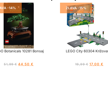
AVA -14%
ZĽAVA -15%
O Botanicals 10281 Bonsaj
LEGO City 60304 Križova
44,50
€
17,00
€
51,99
€
19,99
€