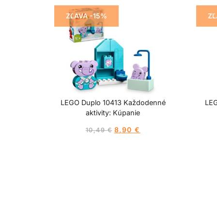
ZĽAVA -15%
ZĽ
LEGO Duplo 10413 Každodenné
LEG
aktivity: Kúpanie
8,90
€
10,49
€