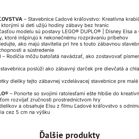
ĽOVSTVA
– Stavebnice Ľadové kráľovstvo: Kreatívna krabi
ktorými si deti užijú hodiny zábavy bez hraníc
asťou modelu sú postavy LEGO® DUPLO® | Disney Elsa a Ola
ty, ktoré inšpirujú k nekonečnému rozprávaniu príbehov
ledujte, ako majú stavitelia pri hre s touto zábavnou stav
schopnosti a sústredenie
I
– Rodičia môžu batoľatá navádzať, ako zostavovať písme
stavebnica poslúži ako zábavný darček pre dievčatá a chla
tky dieliky tejto zábavnej vzdelávacej stavebnice pre malé 
LO®
– Ponorte so svojimi ratolesťami ešte hlbšie do kreatí
om rozvíjať zručnosti prostredníctvom hry
dielikov a obsahuje Elsu z filmu Ľadové kráľovstvo s odním
ria cez 5 cm na výšku
Ďalšie produkty