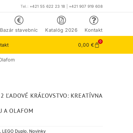
Tel.:
+421 55 622 23 18
|
+421 907 919 608
Bazár stavebníc
Katalóg 2026
Kontakt
0
takt
0,00
€
 Olafom
2 ĽADOVÉ KRÁĽOVSTVO: KREATÍVNA
U A OLAFOM
,
LEGO Duplo
,
Novinky