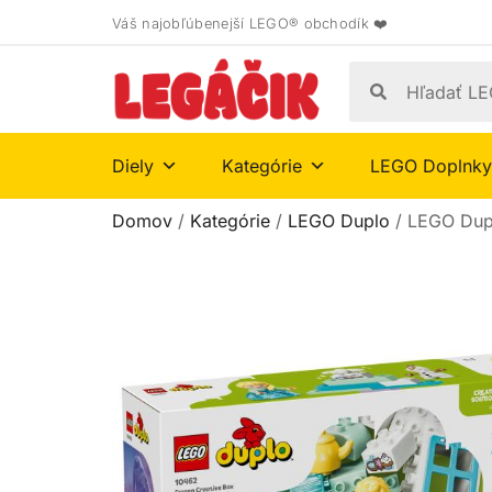
Váš najobľúbenejší LEGO® obchodík ❤️
Diely
Kategórie
LEGO Doplnky
Domov
/
Kategórie
/
LEGO Duplo
/ LEGO Dupl