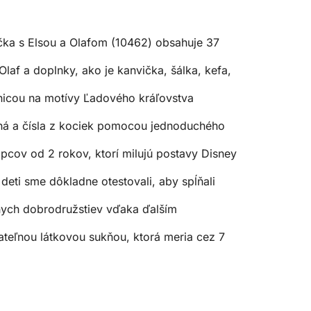
čka s Elsou a Olafom (10462) obsahuje 37
f a doplnky, ako je kanvička, šálka, kefa,
ebnicou na motívy Ľadového kráľovstva
ná a čísla z kociek pomocou jednoduchého
pcov od 2 rokov, ktorí milujú postavy Disney
deti sme dôkladne otestovali, aby spĺňali
vnych dobrodružstiev vďaka ďalším
ateľnou látkovou sukňou, ktorá meria cez 7