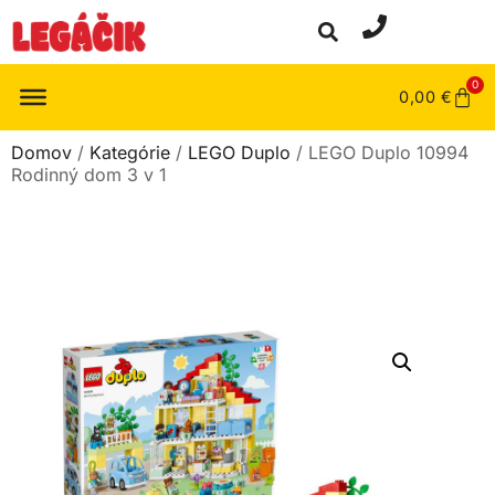
0
0,00
€
Domov
/
Kategórie
/
LEGO Duplo
/ LEGO Duplo 10994
Rodinný dom 3 v 1