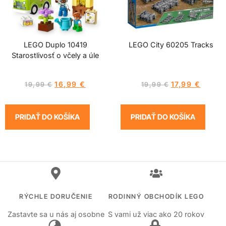
LEGO Duplo 10419
LEGO City 60205 Tracks
Starostlivosť o včely a úle
16,99
€
17,99
€
19,99
€
19,99
€
PRIDAŤ DO KOŠÍKA
PRIDAŤ DO KOŠÍKA
RÝCHLE DORUČENIE
RODINNÝ OBCHODÍK LEGO
Zastavte sa u nás aj osobne
S vami už viac ako 20 rokov