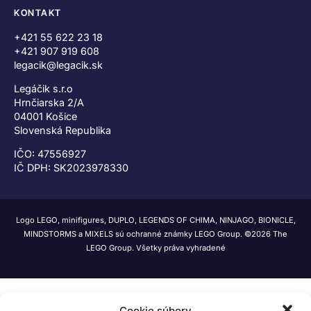
KONTAKT
+421 55 622 23 18
+421 907 919 608
legacik@legacik.sk
Legáčik s.r.o
Hrnčiarska 2/A
04001 Košice
Slovenská Republika
IČO: 47556927
IČ DPH: SK2023978330
Logo LEGO, minifigures, DUPLO, LEGENDS OF CHIMA, NINJAGO, BIONICLE,
MINDSTORMS a MIXELS sú ochranné známky LEGO Group. ©2026 The
LEGO Group. Všetky práva vyhradené
Cookie súbory