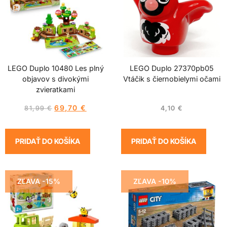
LEGO Duplo 10480 Les plný
LEGO Duplo 27370pb05
objavov s divokými
Vtáčik s čiernobielymi očami
zvieratkami
69,70
€
81,99
€
4,10
€
PRIDAŤ DO KOŠÍKA
PRIDAŤ DO KOŠÍKA
ZĽAVA -15%
ZĽAVA -10%