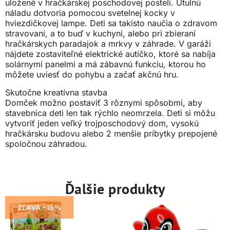
uložené v hračkárskej poschodovej posteli. Útulnú
náladu dotvoria pomocou svetelnej kocky v
hviezdičkovej lampe. Deti sa takisto naučia o zdravom
stravovaní, a to buď v kuchyni, alebo pri zbieraní
hračkárskych paradajok a mrkvy v záhrade. V garáži
nájdete zostaviteľné elektrické autíčko, ktoré sa nabíja
solárnymi panelmi a má zábavnú funkciu, ktorou ho
môžete uviesť do pohybu a začať akčnú hru.
Skutočne kreatívna stavba
Domček možno postaviť 3 rôznymi spôsobmi, aby
stavebnica deti len tak rýchlo neomrzela. Deti si môžu
vytvoriť jeden veľký trojposchodový dom, vysokú
hračkársku budovu alebo 2 menšie príbytky prepojené
spoločnou záhradou.
Ďalšie produkty
ZĽAVA -15%