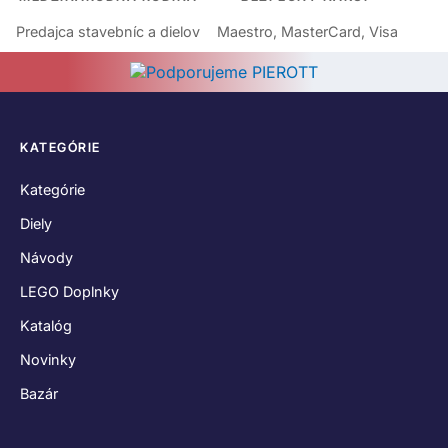
Predajca stavebníc a dielov
Maestro, MasterCard, Visa
KATEGÓRIE
Kategórie
Diely
Návody
LEGO Doplnky
Katalóg
Novinky
Bazár