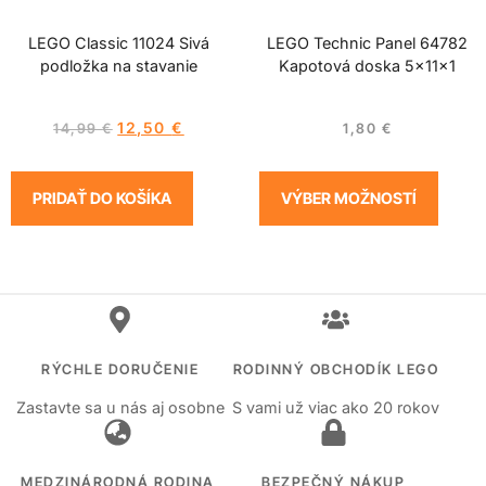
LEGO Classic 11024 Sivá
LEGO Technic Panel 64782
podložka na stavanie
Kapotová doska 5x11x1
12,50
€
14,99
€
1,80
€
PRIDAŤ DO KOŠÍKA
VÝBER MOŽNOSTÍ
RÝCHLE DORUČENIE
RODINNÝ OBCHODÍK LEGO
Zastavte sa u nás aj osobne
S vami už viac ako 20 rokov
MEDZINÁRODNÁ RODINA
BEZPEČNÝ NÁKUP