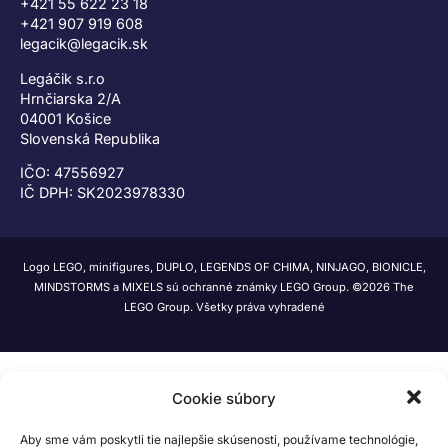
+421 55 622 23 18
+421 907 919 608
legacik@legacik.sk
Legáčik s.r.o
Hrnčiarska 2/A
04001 Košice
Slovenská Republika
IČO: 47556927
IČ DPH: SK2023978330
Logo LEGO, minifigures, DUPLO, LEGENDS OF CHIMA, NINJAGO, BIONICLE,
MINDSTORMS a MIXELS sú ochranné známky LEGO Group. ©2026 The
LEGO Group. Všetky práva vyhradené
Cookie súbory
Aby sme vám poskytli tie najlepšie skúsenosti, používame technológie,