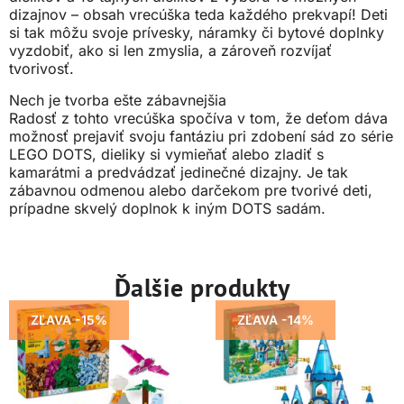
dizajnov – obsah vrecúška teda každého prekvapí! Deti
si tak môžu svoje prívesky, náramky či bytové doplnky
vyzdobiť, ako si len zmyslia, a zároveň rozvíjať
tvorivosť.
Nech je tvorba ešte zábavnejšia
Radosť z tohto vrecúška spočíva v tom, že deťom dáva
možnosť prejaviť svoju fantáziu pri zdobení sád zo série
LEGO DOTS, dieliky si vymieňať alebo zladiť s
kamarátmi a predvádzať jedinečné dizajny. Je tak
zábavnou odmenou alebo darčekom pre tvorivé deti,
prípadne skvelý doplnok k iným DOTS sadám.
Ďalšie produkty
ZĽAVA -15%
ZĽAVA -14%