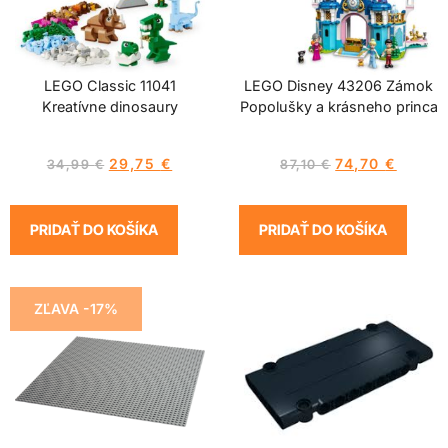
LEGO Classic 11041
LEGO Disney 43206 Zámok
Kreatívne dinosaury
Popolušky a krásneho princa
29,75
€
74,70
€
34,99
€
87,10
€
PRIDAŤ DO KOŠÍKA
PRIDAŤ DO KOŠÍKA
ZĽAVA -17%