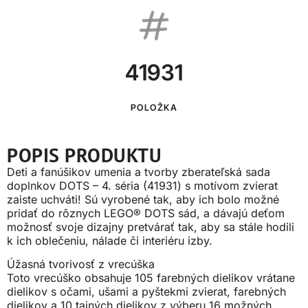
41931
POLOŽKA
POPIS PRODUKTU
Deti a fanúšikov umenia a tvorby zberateľská sada
doplnkov DOTS – 4. séria (41931) s motívom zvierat
zaiste uchváti! Sú vyrobené tak, aby ich bolo možné
pridať do rôznych LEGO® DOTS sád, a dávajú deťom
možnosť svoje dizajny pretvárať tak, aby sa stále hodili
k ich oblečeniu, nálade či interiéru izby.
Úžasná tvorivosť z vrecúška
Toto vrecúško obsahuje 105 farebných dielikov vrátane
dielikov s očami, ušami a pyštekmi zvierat, farebných
dielikov a 10 tajných dielikov z výberu 16 možných