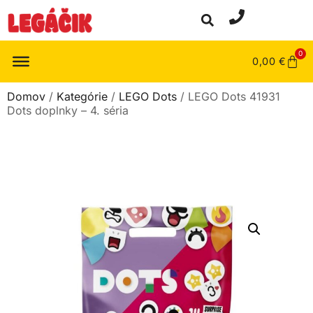
0
0,00
€
Domov
/
Kategórie
/
LEGO Dots
/ LEGO Dots 41931
Dots doplnky – 4. séria