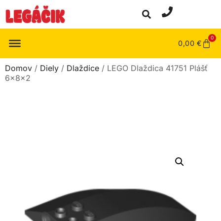
0
0,00
€
Domov
/
Diely
/
Dlaždice
/ LEGO Dlaždica 41751 Plášť
6x8x2