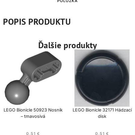
POLOŽKA
POPIS PRODUKTU
Ďalšie produkty
LEGO Bionicle 50923 Nosník
LEGO Bionicle 32171 Hádzací
– tmavosivá
disk
0,51
€
0,51
€