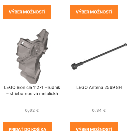
VÝBER MOŽNOSTÍ
VÝBER MOŽNOSTÍ
LEGO Bionicle 11271 Hrudník
LEGO Anténa 2569 8H
– striebornosivá metalická
0,62
€
0,34
€
PRIDAŤ DO KOŠÍKA
VÝBER MOŽNOSTÍ