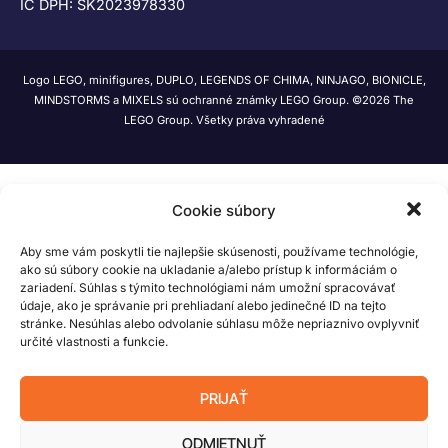
IČ DPH: SK2023978330
Logo LEGO, minifigures, DUPLO, LEGENDS OF CHIMA, NINJAGO, BIONICLE,
MINDSTORMS a MIXELS sú ochranné známky LEGO Group. ©2026 The
LEGO Group. Všetky práva vyhradené
Cookie súbory
Aby sme vám poskytli tie najlepšie skúsenosti, používame technológie,
ako sú súbory cookie na ukladanie a/alebo prístup k informáciám o
zariadení. Súhlas s týmito technológiami nám umožní spracovávať
údaje, ako je správanie pri prehliadaní alebo jedinečné ID na tejto
stránke. Nesúhlas alebo odvolanie súhlasu môže nepriaznivo ovplyvniť
určité vlastnosti a funkcie.
PRIJAŤ
ODMIETNUŤ