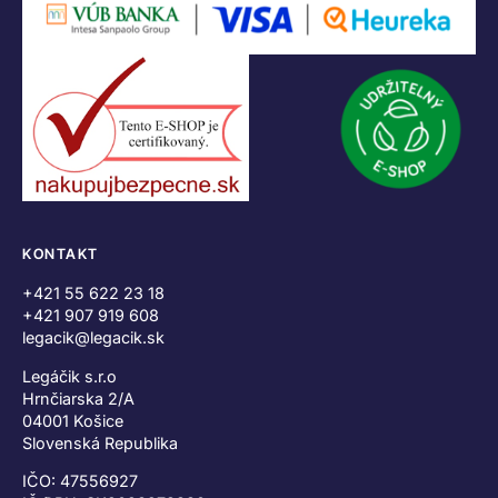
KONTAKT
+421 55 622 23 18
+421 907 919 608
legacik@legacik.sk
Legáčik s.r.o
Hrnčiarska 2/A
04001 Košice
Slovenská Republika
IČO: 47556927