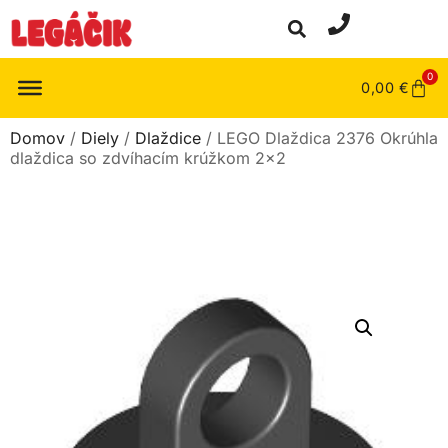
0
0,00
€
Domov
/
Diely
/
Dlaždice
/ LEGO Dlaždica 2376 Okrúhla
dlaždica so zdvíhacím krúžkom 2×2