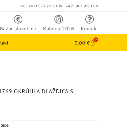
Tel.:
+421 55 622 23 18
|
+421 907 919 608
Bazár stavebníc
Katalóg 2026
Kontakt
0
takt
0,00
€
4769 OKRÚHLA DLAŽDICA S
ždice