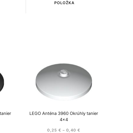
POLOŽKA
anier
LEGO Anténa 3960 Okrúhly tanier
4×4
0,25
€
–
0,40
€