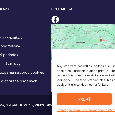
DKAZY
SPOJME SA
a zákazníkov
 podmienky
ý poriadok
e od zmluvy
Aby sme vám poskytli tie najlepšie skús
cookie na ukladanie a/alebo prístup k i
užívania súborov cookies
technológiami nám umožní spracovávať ú
jedinečné ID na tejto stránke. Nesúhlas
e o ochrane osobných
ovplyvniť určité vlastnosti a funkcie.
PRIJAŤ
IMA, NINJAGO, BIONICLE, MINDSTORMS a MIXELS sú ochranné známky LEGO Group.
Zásady používania súborov cookies
Vyh