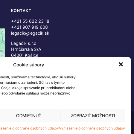
KONTAKT
+421 55 622 23 18
+421 907 919 608
legacik@legacik.sk
Legáčik s.r.o
Hrnčiarska 2/A
04001 Košice
Slovenská Republika
Cookie súbory
IČO: 47556927
enosti, používame technológie, ako sú súbory
IČ DPH: SK2023978330
nformáciám o zariadení. Súhlas s týmito
daje, ako je správanie pri prehliadaní alebo
 alebo odvolanie súhlasu môže nepriaznivo
ODMIETNUŤ
ZOBRAZIŤ MOŽNOSTI
 ©2026 The LEGO Group. Všetky práva vyhradené
lásenie o ochrane osobných údajov
Vyhlásenie o ochrane osobných údajov