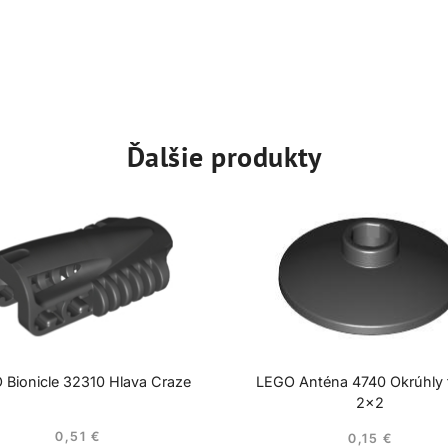
Ďalšie produkty
 Bionicle 32310 Hlava Craze
LEGO Anténa 4740 Okrúhly t
2×2
0,51
€
0,15
€