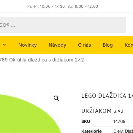
Po-Pi:
10:00 - 17:30
, So:
9:00 - 12:00
Novinky
Návody
O nás
Blog
Kon
769 Okrúhla dlaždica s držiakom 2×2
LEGO DLAŽDICA 1
DRŽIAKOM 2×2
SKU
14769
Kategórie
Diely
,
Dla