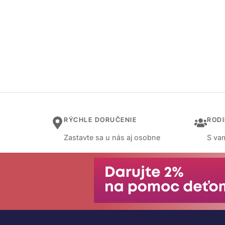
RÝCHLE DORUČENIE
ROD
Zastavte sa u nás aj osobne
S vam