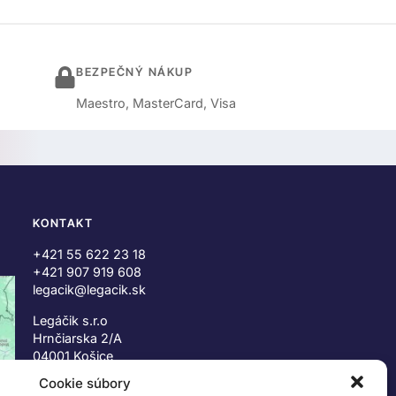
BEZPEČNÝ NÁKUP
Maestro, MasterCard, Visa
KONTAKT
+421 55 622 23 18
+421 907 919 608
legacik@legacik.sk
Legáčik s.r.o
Hrnčiarska 2/A
04001 Košice
Slovenská Republika
Cookie súbory