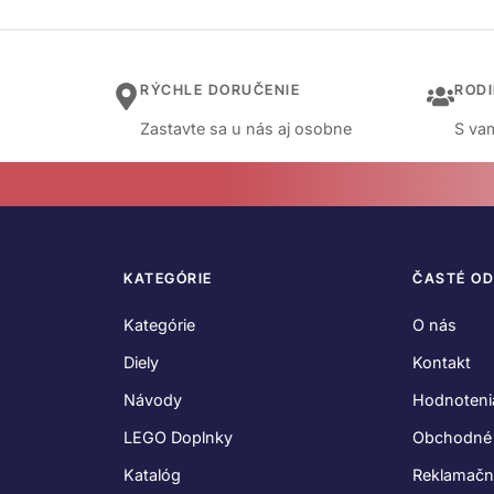
RÝCHLE DORUČENIE
ROD
Zastavte sa u nás aj osobne
S vam
KATEGÓRIE
ČASTÉ O
Kategórie
O nás
Diely
Kontakt
Návody
Hodnoteni
LEGO Doplnky
Obchodné
Katalóg
Reklamačn