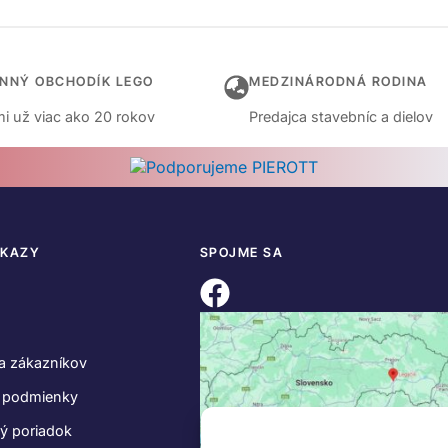
INNÝ OBCHODÍK LEGO
MEDZINÁRODNÁ RODINA
i už viac ako 20 rokov
Predajca stavebníc a dielov
DKAZY
SPOJME SA
a zákazníkov
 podmienky
ý poriadok