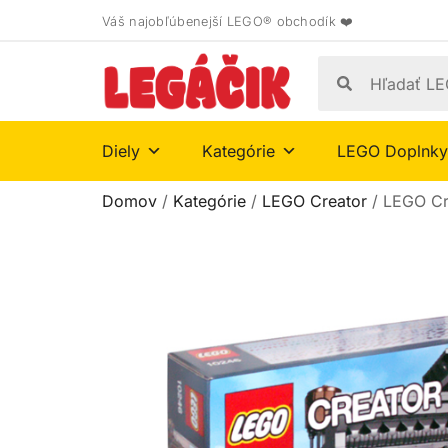
Váš najobľúbenejší LEGO® obchodík ❤️
Diely
Kategórie
LEGO Doplnky
Domov
/
Kategórie
/
LEGO Creator
/ LEGO Cre