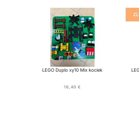
ZĽ
LEGO Duplo xy10 Mix kociek
LEG
16,40
€