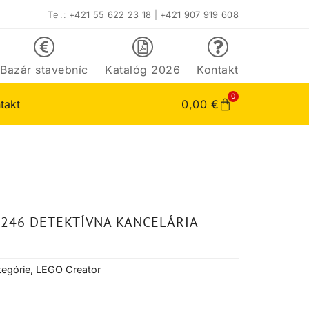
Tel.:
+421 55 622 23 18
|
+421 907 919 608
Bazár stavebníc
Katalóg 2026
Kontakt
0
takt
0,00
€
246 DETEKTÍVNA KANCELÁRIA
tegórie
,
LEGO Creator