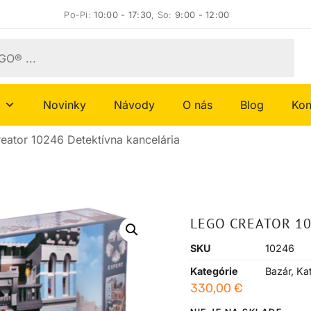
Po-Pi:
10:00 - 17:30
, So:
9:00 - 12:00
Novinky
Návody
O nás
Blog
Kon
ator 10246 Detektívna kancelária
LEGO CREATOR 10
SKU
10246
Kategórie
Bazár
,
Ka
330,00
€