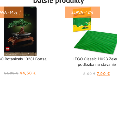
Ďalšie produkty
AVA -14%
ZĽAVA -12%
O Botanicals 10281 Bonsaj
LEGO Classic 11023 Zele
podložka na stavanie
44,50
€
51,99
€
7,90
€
8,99
€