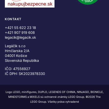
KONTAKT
+421 55 622 23 18
+421 907 919 608
legacik@legacik.sk
Legáčik s.r.o
Hrnčiarska 2/A
04001 Košice
Slovenská Republika
IČO: 47556927
IČ DPH: SK2023978330
Logo LEGO, minifigures, DUPLO, LEGENDS OF CHIMA, NINJAGO, BIONICLE,
MINDSTORMS a MIXELS sú ochranné známky LEGO Group. ©2026 The
LEGO Group. Všetky práva vyhradené