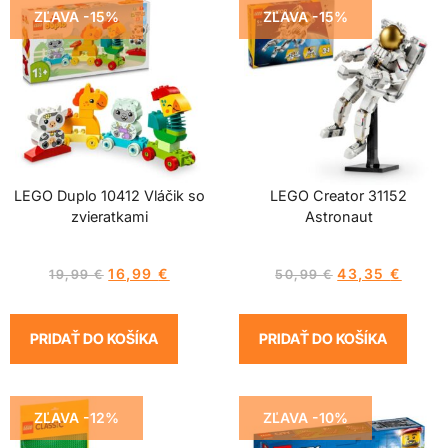
ZĽAVA -15%
ZĽAVA -15%
LEGO Duplo 10412 Vláčik so
LEGO Creator 31152
zvieratkami
Astronaut
16,99
€
43,35
€
19,99
€
50,99
€
PRIDAŤ DO KOŠÍKA
PRIDAŤ DO KOŠÍKA
ZĽAVA -12%
ZĽAVA -10%