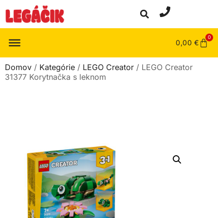
0
0,00
€
Domov
/
Kategórie
/
LEGO Creator
/ LEGO Creator
31377 Korytnačka s leknom