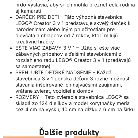
hrdo vystavia, aby si ich mohla prezrieť celá rodina
aj kamaráti
DARČEK PRE DETI – Táto výhodná stavebnica
LEGO® Creator 3 v 1 predstavuje skvelý darček k
narodeninám alebo iným príležitostiam pre
dievčatá a chlapcov od 7 rokov, ktorí milujú
kreatívne hračky
EŠTE VIAC ZÁBAVY 3 V 1 – Užite si ešte viac
zábavných príbehov s ďalšími stavebnicami z
rozsiahleho radu LEGO® Creator 3 v 1 (predávajú
sa samostatne)
PREHĽUBTE DETSKÉ NADŠENIE – Každá
stavebnica 3 v 1 ponúka deťom 3 rôzne možnosti
stavania inšpirované ich najväčšími záujmami,
vrátane zvierat, vozidiel a domov
ROZMERY – Táto zvieracia stavebnica LEGO® sa
skladá zo 124 dielikov a model korytnačky meria
cez 4 cm na výšku, 10 cm na dĺžku a 6 cm na šírku
Ďalšie produkty