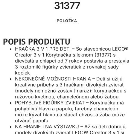
31377
POLOŽKA
POPIS PRODUKTU
HRAČKA 3 V 1 PRE DETI – So stavebnicou LEGO®
Creator 3 v 1 Korytnačka s leknom (31377) si
dievčatá a chlapci od 7 rokov postavia a prestavia
3 roztomilé figúrky zvieratiek z rovnakej sady
kociek
NEKONEČNÉ MOŽNOSTI HRANIA – Deti si užijú
kreatívne príbehy s 3 hračkami divokých zvierat
(modely nemožno zostaviť naraz): korytnačkou s
ružovou kvetinou, chameleónom alebo žabou
POHYBLIVÉ FIGÚRKY ZVIERAT – Korytnačka má
pohyblivú hlavu a papuľu, farebný chameleón
môže kývať hlavou a stáčať chvost a žaba môže
otvárať papuľu
NA HRANIE I NA VÝSTAVKU – Až sa deti dohrajú,
modely divokých zvierat LEGO® Creator 3 v 1 si