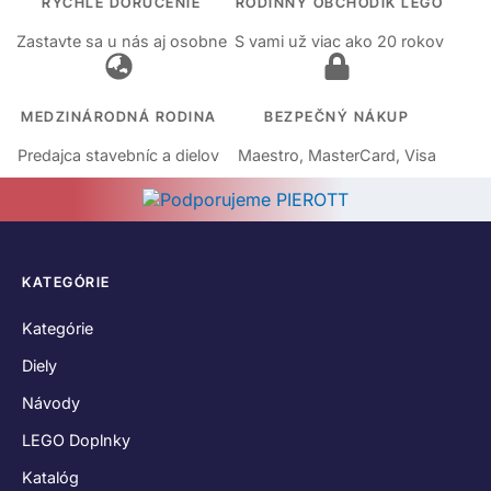
RÝCHLE DORUČENIE
RODINNÝ OBCHODÍK LEGO
Zastavte sa u nás aj osobne
S vami už viac ako 20 rokov
MEDZINÁRODNÁ RODINA
BEZPEČNÝ NÁKUP
Predajca stavebníc a dielov
Maestro, MasterCard, Visa
KATEGÓRIE
Kategórie
Diely
Návody
LEGO Doplnky
Katalóg