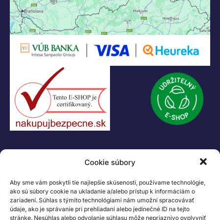
KONTAKT
Cookie súbory
+421 55 622 23 18
+421 907 919 608
Aby sme vám poskytli tie najlepšie skúsenosti, používame technológie,
legacik@legacik.sk
ako sú súbory cookie na ukladanie a/alebo prístup k informáciám o
zariadení. Súhlas s týmito technológiami nám umožní spracovávať
Legáčik s.r.o
údaje, ako je správanie pri prehliadaní alebo jedinečné ID na tejto
Hrnčiarska 2/A
stránke. Nesúhlas alebo odvolanie súhlasu môže nepriaznivo ovplyvniť