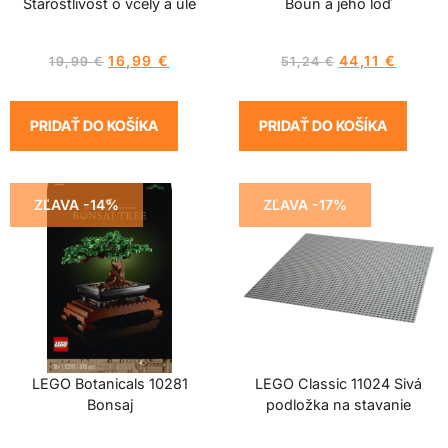
Starostlivosť o včely a úle
Boun a jeho loď
16,99
€
44,11
€
19,99
€
51,24
€
PRIDAŤ DO KOŠÍKA
PRIDAŤ DO KOŠÍKA
ZĽAVA -14%
ZĽAVA -17%
LEGO Botanicals 10281
LEGO Classic 11024 Sivá
Bonsaj
podložka na stavanie