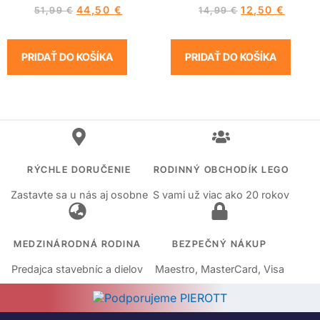
44,50
€
12,50
€
51,99
€
14,99
€
PRIDAŤ DO KOŠÍKA
PRIDAŤ DO KOŠÍKA
RÝCHLE DORUČENIE
RODINNÝ OBCHODÍK LEGO
Zastavte sa u nás aj osobne
S vami už viac ako 20 rokov
MEDZINÁRODNÁ RODINA
BEZPEČNÝ NÁKUP
Predajca stavebníc a dielov
Maestro, MasterCard, Visa