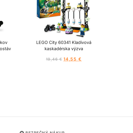
okov
LEGO City 60341 Kladivová
ostáv
kaskadérska výzva
14,55
€
19,46
€
BEZPEČNÝ NÁKUP