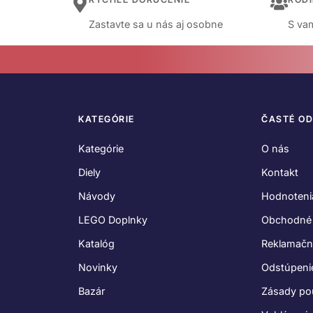
Zastavte sa u nás aj osobne
S vam
KATEGÓRIE
ČASTÉ O
Kategórie
O nás
Diely
Kontakt
Návody
Hodnoteni
LEGO Doplnky
Obchodné
Katalóg
Reklamačn
Novinky
Odstúpeni
Bazár
Zásady po