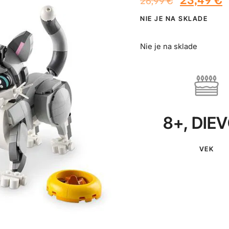
26,99
€
NIE JE NA SKLADE
Nie je na sklade
8+
,
DIE
VEK