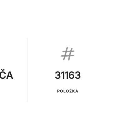
VČA
31163
POLOŽKA