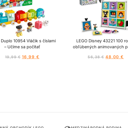
Duplo 10954 Vláčik s číslami
LEGO Disney 43221 100 r
– Učíme sa počítať
obľúbených animovaných p
16,99
€
48,00
€
19,99
€
56,38
€
INNÝ OBCHODÍK LEGO
MEDZINÁRODNÁ RODINA