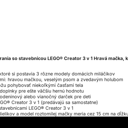
hrania so stavebnicou LEGO® Creator 3 v 1 Hravá mačka, k
ktoré si postavia 3 rôzne modely domácich miláčikov
čikmi: hravou mačkou, veselým psom a zvedavým holubom
môžu pohybovať niekoľkými časťami tela
 doplnky pre ešte väčšiu hernú hodnotu
rodeninový alebo vianočný darček pre deti
LEGO® Creator 3 v 1 (predávajú sa samostatne)
 stavebnicami LEGO® Creator 3 v 1
dielikov a model roztomilej mačky meria cez 15 cm na dĺžk