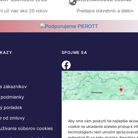
i už viac ako 20 rokov
Predajca stavebníc a dielov
DKAZY
SPOJME SA
a zákazníkov
 podmienky
ý poriadok
e od zmluvy
Aby sme vám poskytli tie najlepšie skús
cookie na ukladanie a/alebo prístup k i
užívania súborov cookies
technológiami nám umožní spracovávať ú
jedinečné ID na tejto stránke. Nesúhlas