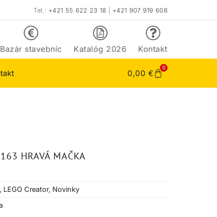
Tel.:
+421 55 622 23 18
|
+421 907 919 608
Bazár stavebníc
Katalóg 2026
Kontakt
0
takt
0,00
€
1163 HRAVÁ MAČKA
,
LEGO Creator
,
Novinky
a