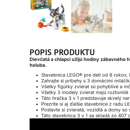
POPIS PRODUKTU
Dievčatá a chlapci užijú hodiny zábavného 
holuba.
Stavebnica LEGO® pre deti od 8 rokov, 
Zahrajte si príbehy s 3 domácimi milá
Všetky figúrky zvierat sú pohyblivé a 
Všetky 3 modely zvierat majú roztomilé
Táto hračka 3 v 1 predstavuje skvelý na
Prezrite si aj ďalšie stavebnice z radu 
Postavte si zvieratá, vozidlá a domy so
Táto stavebnica 3 v 1 sa skladá zo 407 