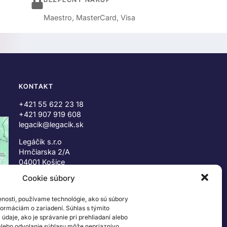
Maestro, MasterCard, Visa
KONTAKT
+421 55 622 23 18
+421 907 919 608
legacik@legacik.sk
Legáčik s.r.o
Hrnčiarska 2/A
04001 Košice
Slovenská Republika
Cookie súbory
IČO: 47556927
enosti, používame technológie, ako sú súbory
IČ DPH: SK2023978330
nformáciám o zariadení. Súhlas s týmito
daje, ako je správanie pri prehliadaní alebo
 alebo odvolanie súhlasu môže nepriaznivo