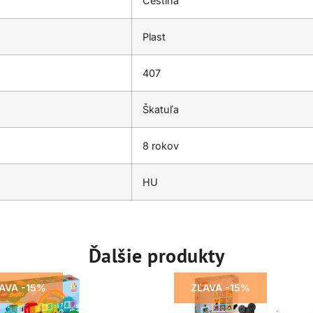
Čeština
Plast
407
Škatuľa
8 rokov
HU
Ďalšie produkty
AVA -15%
ZĽAVA -15%