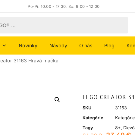
Po-Pi:
10:00 - 17:30
, So:
9:00 - 12:00
Novinky
Návody
O nás
Blog
Kon
eator 31163 Hravá mačka
LEGO CREATOR 3
SKU
31163
Kategórie
Kategórie
Tagy
8+
,
Dievč
23,49
€