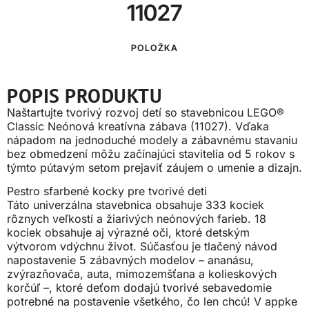
11027
POLOŽKA
POPIS PRODUKTU
Naštartujte tvorivý rozvoj detí so stavebnicou LEGO®
Classic Neónová kreatívna zábava (11027). Vďaka
nápadom na jednoduché modely a zábavnému stavaniu
bez obmedzení môžu začínajúci stavitelia od 5 rokov s
týmto pútavým setom prejaviť záujem o umenie a dizajn.
Pestro sfarbené kocky pre tvorivé deti
Táto univerzálna stavebnica obsahuje 333 kociek
rôznych veľkostí a žiarivých neónových farieb. 18
kociek obsahuje aj výrazné oči, ktoré detským
výtvorom vdýchnu život. Súčasťou je tlačený návod
napostavenie 5 zábavných modelov – ananásu,
zvýrazňovača, auta, mimozemšťana a kolieskových
korčúľ –, ktoré deťom dodajú tvorivé sebavedomie
potrebné na postavenie všetkého, čo len chcú! V appke