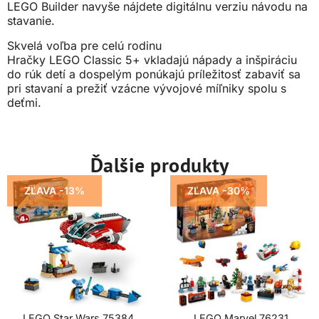
LEGO Builder navyše nájdete digitálnu verziu návodu na
stavanie.
Skvelá voľba pre celú rodinu
Hračky LEGO Classic 5+ vkladajú nápady a inšpiráciu
do rúk detí a dospelým ponúkajú príležitosť zabaviť sa
pri stavaní a prežiť vzácne vývojové míľniky spolu s
deťmi.
Ďalšie produkty
ZĽAVA -13%
ZĽAVA -30%
LEGO Star Wars 75384
LEGO Marvel 76231