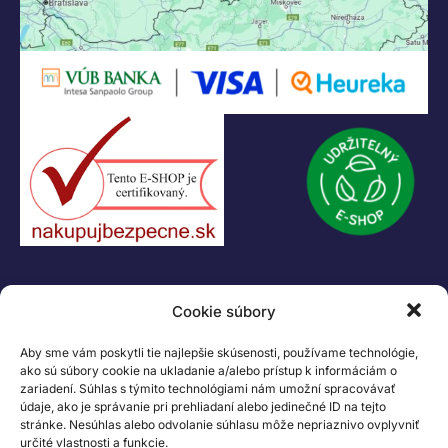
Legáčik s.r.o
Hrnčiarska 2/A
04001 Košice
Slovenská Republika
IČO: 47556927
IČ DPH: SK2023978330
Logo LEGO, minifigures, DUPLO, LEGENDS OF CHIMA, NINJAGO, BIONICLE,
MINDSTORMS a MIXELS sú ochranné známky LEGO Group. ©2026 The
LEGO Group. Všetky práva vyhradené
Cookie súbory
Aby sme vám poskytli tie najlepšie skúsenosti, používame technológie,
ako sú súbory cookie na ukladanie a/alebo prístup k informáciám o
zariadení. Súhlas s týmito technológiami nám umožní spracovávať
údaje, ako je správanie pri prehliadaní alebo jedinečné ID na tejto
stránke. Nesúhlas alebo odvolanie súhlasu môže nepriaznivo ovplyvniť
určité vlastnosti a funkcie.