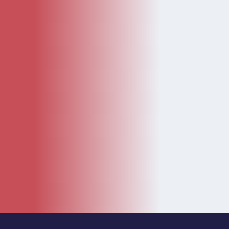
KATEGÓRIE
Kategórie
Diely
Návody
LEGO Doplnky
Katalóg
Novinky
Bazár
ČASTÉ ODKAZY
O nás