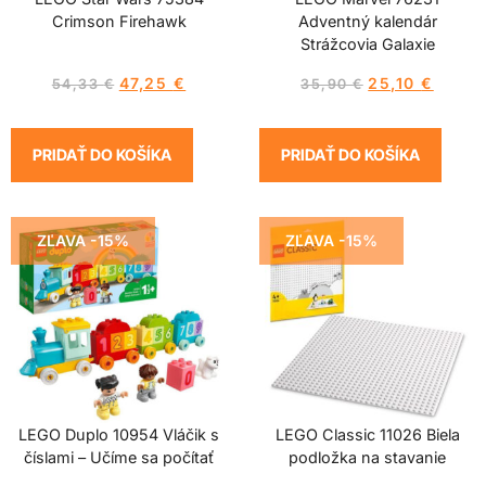
Crimson Firehawk
Adventný kalendár
Strážcovia Galaxie
47,25
€
25,10
€
54,33
€
35,90
€
PRIDAŤ DO KOŠÍKA
PRIDAŤ DO KOŠÍKA
ZĽAVA -15%
ZĽAVA -15%
LEGO Duplo 10954 Vláčik s
LEGO Classic 11026 Biela
číslami – Učíme sa počítať
podložka na stavanie