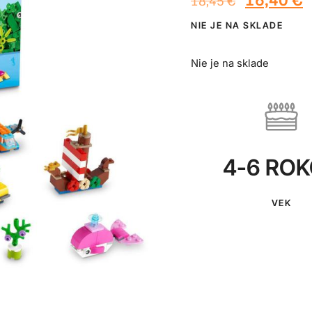
18,45
€
NIE JE NA SKLADE
Nie je na sklade
4-6 RO
VEK