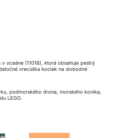
 v oceáne (11018), ktorá obsahuje pestrý
odatočné vrecúška kociek na slobodné
orku, podmorského drona, morského koníka,
delu LEGO.