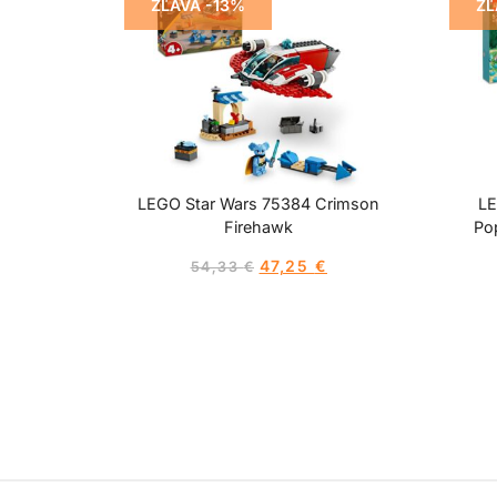
ZĽAVA -13%
ZĽ
LEGO Star Wars 75384 Crimson
LE
Firehawk
Po
47,25
€
54,33
€