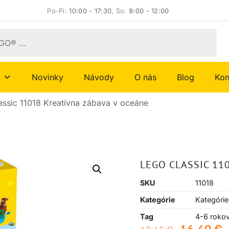
Po-Pi:
10:00 - 17:30
, So:
9:00 - 12:00
Novinky
Návody
O nás
Blog
Kon
ssic 11018 Kreatívna zábava v oceáne
LEGO CLASSIC 11
SKU
11018
Kategórie
Kategórie
Tag
4-6 roko
16,40
€