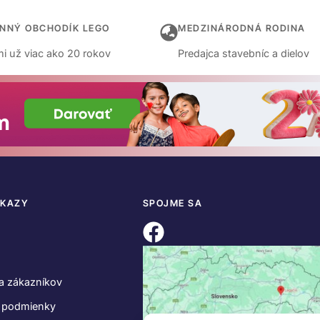
INNÝ OBCHODÍK LEGO
MEDZINÁRODNÁ RODINA
i už viac ako 20 rokov
Predajca stavebníc a dielov
DKAZY
SPOJME SA
a zákazníkov
 podmienky