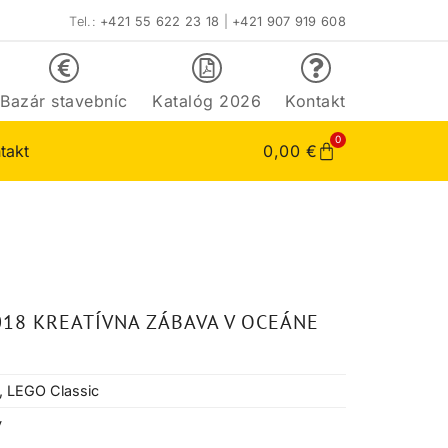
Tel.:
+421 55 622 23 18
|
+421 907 919 608
Bazár stavebníc
Katalóg 2026
Kontakt
0
takt
0,00
€
018 KREATÍVNA ZÁBAVA V OCEÁNE
,
LEGO Classic
v