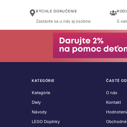
RÝCHLE DORUČENIE
ROD
Zastavte sa u nás aj osobne
S vam
KATEGÓRIE
ČASTÉ O
Kategórie
O nás
Diely
Kontakt
Návody
Hodnoteni
LEGO Doplnky
Obchodné