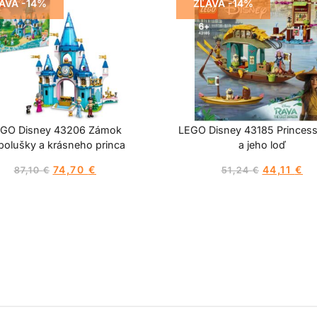
AVA -14%
ZĽAVA -14%
GO Disney 43206 Zámok
LEGO Disney 43185 Princes
polušky a krásneho princa
a jeho loď
74,70
€
44,11
€
87,10
€
51,24
€