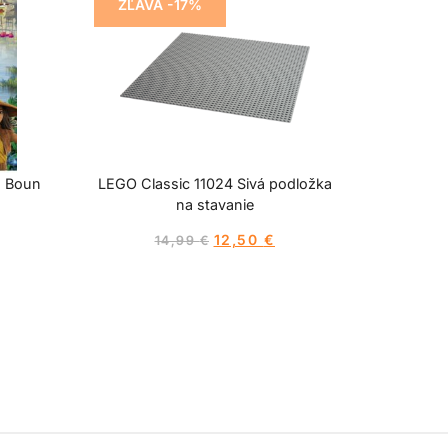
ZĽAVA -17%
s Boun
LEGO Classic 11024 Sivá podložka
na stavanie
12,50
€
14,99
€