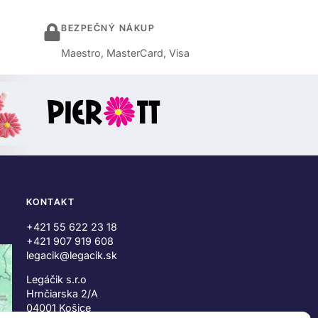
BEZPEČNÝ NÁKUP
Maestro, MasterCard, Visa
KONTAKT
+421 55 622 23 18
+421 907 919 608
legacik@legacik.sk
Legáčik s.r.o
Hrnčiarska 2/A
04001 Košice