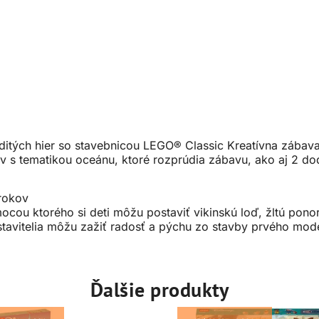
ditých hier so stavebnicou LEGO® Classic Kreatívna zábava
v s tematikou oceánu, ktoré rozprúdia zábavu, ako aj 2 d
 rokov
cou ktorého si deti môžu postaviť vikinskú loď, žltú pon
stavitelia môžu zažiť radosť a pýchu zo stavby prvého mo
Ďalšie produkty