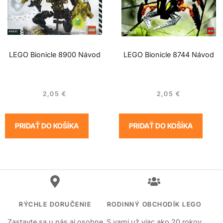
LEGO Bionicle 8900 Návod
LEGO Bionicle 8744 Návod
2,05
€
2,05
€
PRIDAŤ DO KOŠÍKA
PRIDAŤ DO KOŠÍKA
RÝCHLE DORUČENIE
RODINNÝ OBCHODÍK LEGO
Zastavte sa u nás aj osobne
S vami už viac ako 20 rokov