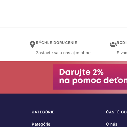
RÝCHLE DORUČENIE
ROD
Zastavte sa u nás aj osobne
S vam
KATEGÓRIE
ČASTÉ O
Kategórie
O nás