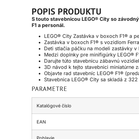
POPIS PRODUKTU
S touto stavebnicou LEGO® City so závodným
F1 a personál.
LEGO® City Zastávka v boxoch F1® a per
Zastávka v boxoch F1® s vozidlom Ferrar
Deti stlačia páčku na modeli zastávky 
Medzi doplnky pre minifigúrky LEGO® F1
Darujte túto stavebnicu zábavnú vozid
3D návod k tejto stavebnici miniatúrne 
Objavte rad stavebníc LEGO® F1® (predá
Stavebnica LEGO® City sa skladá z 322 
PARAMETRE
Katalógové číslo
EAN
Pohlavie