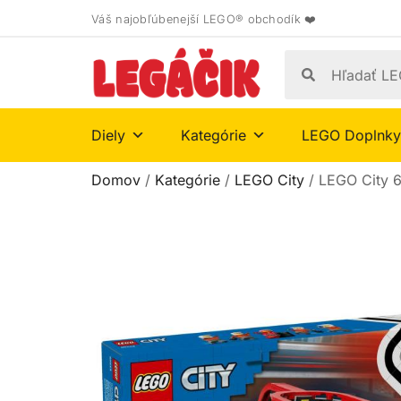
Váš najobľúbenejší LEGO® obchodík ❤️
Diely
Kategórie
LEGO Doplnky
Domov
/
Kategórie
/
LEGO City
/ LEGO City 6