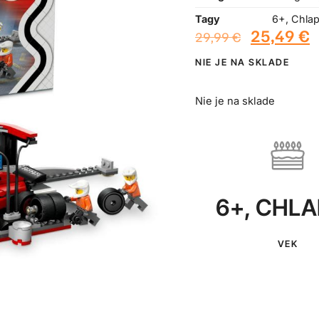
Tagy
6+
,
Chla
25,49
€
29,99
€
NIE JE NA SKLADE
Nie je na sklade
6+
,
CHLA
VEK