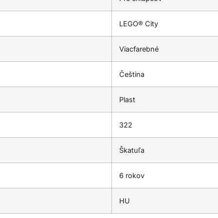
LEGO® City
Viacfarebné
Čeština
Plast
322
Škatuľa
6 rokov
HU