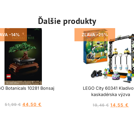
Ďalšie produkty
AVA -14%
ZĽAVA -25%
O Botanicals 10281 Bonsaj
LEGO City 60341 Kladiv
kaskadérska výzva
44,50
€
51,99
€
14,55
€
19,46
€