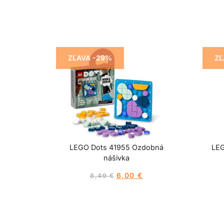
ZĽAVA -29%
ZĽ
LEGO Dots 41955 Ozdobná
LEG
nášivka
6,00
€
8,49
€