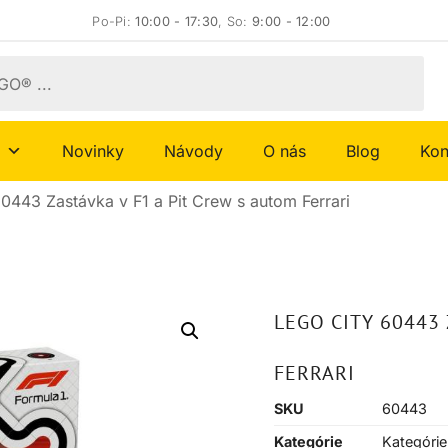
Po-Pi:
10:00 - 17:30
, So:
9:00 - 12:00
Novinky
Návody
O nás
Blog
Kon
0443 Zastávka v F1 a Pit Crew s autom Ferrari
LEGO CITY 60443 
FERRARI
SKU
60443
Kategórie
Kategórie