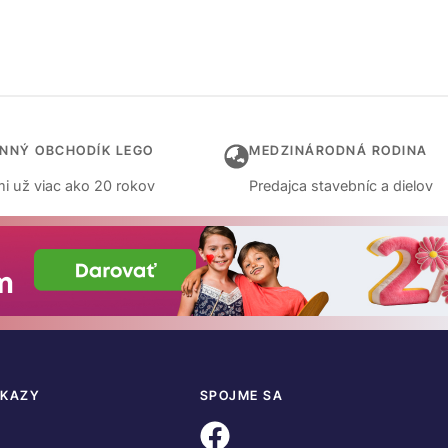
INNÝ OBCHODÍK LEGO
MEDZINÁRODNÁ RODINA
i už viac ako 20 rokov
Predajca stavebníc a dielov
DKAZY
SPOJME SA