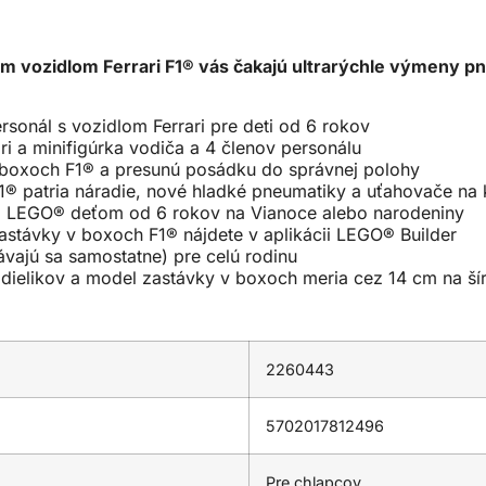
 vozidlom Ferrari F1® vás čakajú ultrarýchle výmeny pn
sonál s vozidlom Ferrari pre deti od 6 rokov
i a minifigúrka vodiča a 4 členov personálu
v boxoch F1® a presunú posádku do správnej polohy
® patria náradie, nové hladké pneumatiky a uťahovače na 
iel LEGO® deťom od 6 rokov na Vianoce alebo narodeniny
zastávky v boxoch F1® nájdete v aplikácii LEGO® Builder
vajú sa samostatne) pre celú rodinu
dielikov a model zastávky v boxoch meria cez 14 cm na ší
2260443
5702017812496
Pre chlapcov