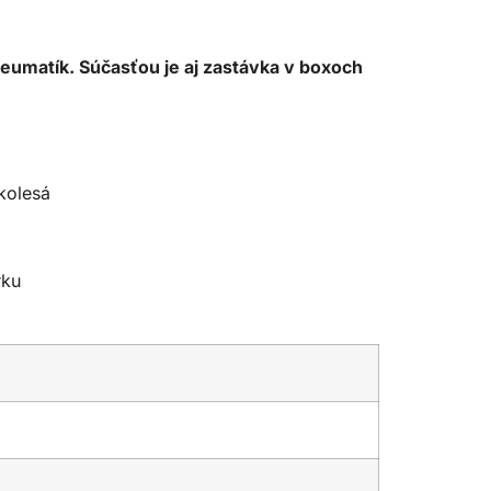
eumatík. Súčasťou je aj zastávka v boxoch
kolesá
rku