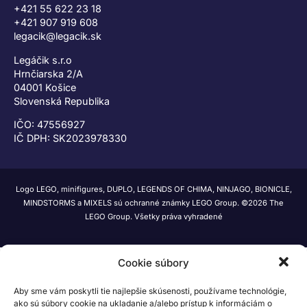
+421 55 622 23 18
+421 907 919 608
legacik@legacik.sk
Legáčik s.r.o
Hrnčiarska 2/A
04001 Košice
Slovenská Republika
IČO: 47556927
IČ DPH: SK2023978330
Logo LEGO, minifigures, DUPLO, LEGENDS OF CHIMA, NINJAGO, BIONICLE,
MINDSTORMS a MIXELS sú ochranné známky LEGO Group. ©2026 The
LEGO Group. Všetky práva vyhradené
Cookie súbory
Aby sme vám poskytli tie najlepšie skúsenosti, používame technológie,
ako sú súbory cookie na ukladanie a/alebo prístup k informáciám o