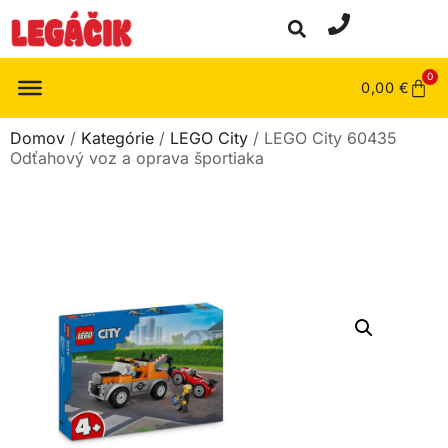
0
0,00
€
Domov
/
Kategórie
/
LEGO City
/ LEGO City 60435
Odťahový voz a oprava športiaka