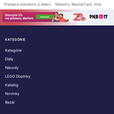
Predajca stavebníc a dielov
Maestro, MasterCard, Visa
KATEGÓRIE
Kategórie
Diely
Návody
LEGO Doplnky
Katalóg
Novinky
Bazár