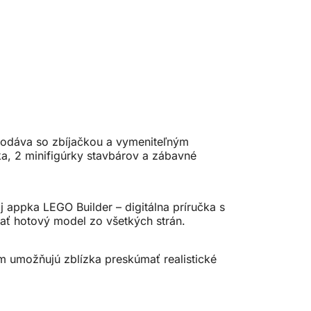
 dodáva so zbíjačkou a vymeniteľným
ka, 2 minifigúrky stavbárov a zábavné
appka LEGO Builder – digitálna príručka s
ať hotový model zo všetkých strán.
im umožňujú zblízka preskúmať realistické