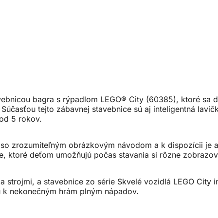
stavebnicou bagra s rýpadlom LEGO® City (60385), ktoré sa
Súčasťou tejto zábavnej stavebnice sú aj inteligentná lavič
 od 5 rokov.
so zrozumiteľným obrázkovým návodom a k dispozícii je aj 
ie, ktoré deťom umožňujú počas stavania si rôzne zobrazov
a strojmi, a stavebnice zo série Skvelé vozidlá LEGO City 
ujú k nekonečným hrám plným nápadov.