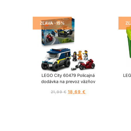
ZĽAVA -15%
ZĽ
LEGO City 60479 Policajná
LEG
dodávka na prevoz väzňov
18,69
€
21,99
€