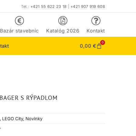
Tel.:
+421 55 622 23 18
|
+421 907 919 608
Bazár stavebníc
Katalóg 2026
Kontakt
0
takt
0,00
€
 BAGER S RÝPADLOM
,
LEGO City
,
Novinky
v