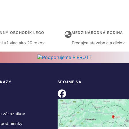
INNÝ OBCHODÍK LEGO
MEDZINÁRODNÁ RODINA
i už viac ako 20 rokov
Predajca stavebníc a dielov
DKAZY
SPOJME SA
a zákazníkov
 podmienky