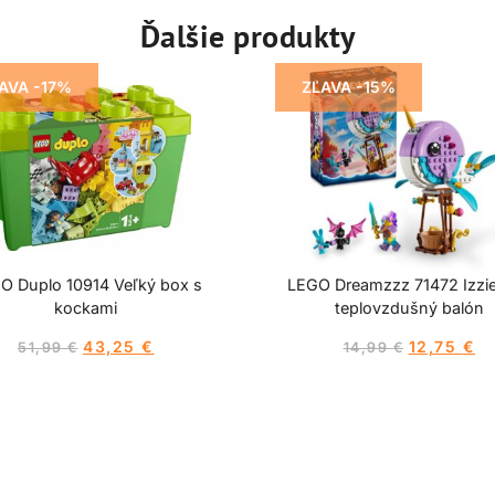
Ďalšie produkty
AVA -17%
ZĽAVA -15%
O Duplo 10914 Veľký box s
LEGO Dreamzzz 71472 Izzie 
kockami
teplovzdušný balón
43,25
€
12,75
€
51,99
€
14,99
€