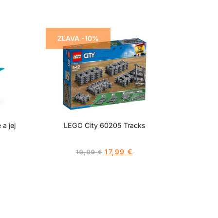
ZĽAVA -10%
a jej
LEGO City 60205 Tracks
17,99
€
19,99
€