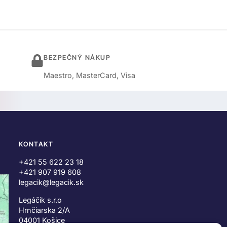
BEZPEČNÝ NÁKUP
Maestro, MasterCard, Visa
KONTAKT
+421 55 622 23 18
+421 907 919 608
legacik@legacik.sk
Legáčik s.r.o
Hrnčiarska 2/A
04001 Košice