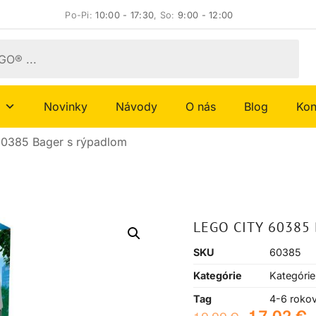
Po-Pi:
10:00 - 17:30
, So:
9:00 - 12:00
Novinky
Návody
O nás
Blog
Kon
60385 Bager s rýpadlom
LEGO CITY 60385
SKU
60385
Kategórie
Kategórie
Tag
4-6 roko
17,02
€