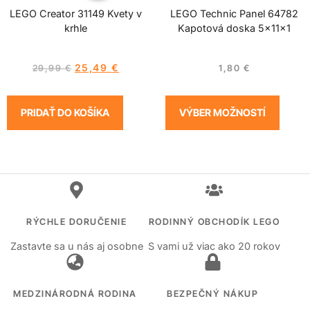
LEGO Creator 31149 Kvety v
LEGO Technic Panel 64782
krhle
Kapotová doska 5x11x1
25,49
€
29,99
€
1,80
€
PRIDAŤ DO KOŠÍKA
VÝBER MOŽNOSTÍ
RÝCHLE DORUČENIE
RODINNÝ OBCHODÍK LEGO
Zastavte sa u nás aj osobne
S vami už viac ako 20 rokov
MEDZINÁRODNÁ RODINA
BEZPEČNÝ NÁKUP