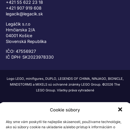
+421 55 622 23 18
+421 907 919 608
legacik@legacik.sk
Legáčik s.r.o
Hrnčiarska 2/A
04001 Košice
Slovenská Republika
IČO: 47556927
IČ DPH: SK2023978330
Logo LEGO, minifigures, DUPLO, LEGENDS OF CHIMA, NINJAGO, BIONICLE,
MINDSTORMS a MIXELS sú ochranné známky LEGO Group. ©2026 The
LEGO Group. Všetky práva vyhradené
Cookie súbory
Aby sme vám poskytli tie najlepšie skúsenosti, používame technológie,
ako sú súbory cookie na ukladanie a/alebo prístup k informáciám o