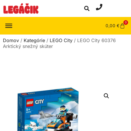
0
0,00
€
Domov
/
Kategórie
/
LEGO City
/ LEGO City 60376
Arktický snežný skúter