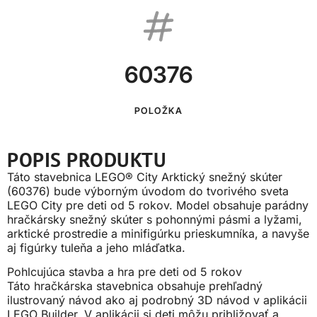
60376
POLOŽKA
POPIS PRODUKTU
Táto stavebnica LEGO® City Arktický snežný skúter
(60376) bude výborným úvodom do tvorivého sveta
LEGO City pre deti od 5 rokov. Model obsahuje parádny
hračkársky snežný skúter s pohonnými pásmi a lyžami,
arktické prostredie a minifigúrku prieskumníka, a navyše
aj figúrky tuleňa a jeho mláďatka.
Pohlcujúca stavba a hra pre deti od 5 rokov
Táto hračkárska stavebnica obsahuje prehľadný
ilustrovaný návod ako aj podrobný 3D návod v aplikácii
LEGO Builder. V aplikácii si deti môžu približovať a