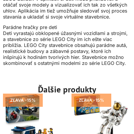
otáčať svoje modely a vizualizovať ich tak zo všetkých
uhlov. Aplikácia im tiež umožňuje sledovať svoj proces
stavania a ukladať si svoje virtuálne stavebnice.
Parádne hračky pre deti
Deti vyrastajú obklopené úžasnými vozidlami a strojmi,
a stavebnice zo série LEGO City im ich ešte viac
priblížia. LEGO City stavebnice obsahujú parádne autá,
realistické budovy a zábavné postavy, ktoré ich
inšpirujú k hodinám tvorivých hier. Stavebnice možno
skombinovať s ostatnými modelmi zo série LEGO City.
Ďalšie produkty
ZĽAVA -15%
ZĽAVA -15%